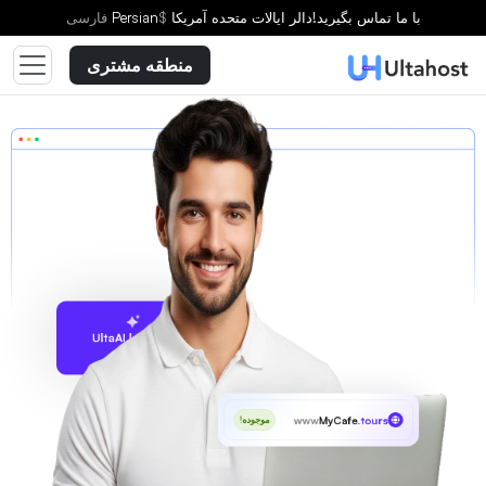
با ما تماس بگیرید!
دالر ایالات متحده آمریکا
$
Persian
فارسى
منطقه مشتری
پیشنهاد با UltaAI
www
MyCafe
.tours
موجوده!