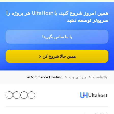
همین امروز شروع کنید، با UltaHost هر پروژه را
سریع‌تر توسعه دهید
با ما تماس بگیرید!
همین حالا شروع کن
اولتاهاست
میزبانی وب
eCommerce Hosting