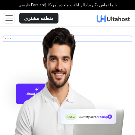
با ما تماس بگیرید!
دالر ایالات متحده آمریکا
$
Persian
فارسى
منطقه مشتری
پیشنهاد با UltaAI
www
MyCafe
.trading
موجوده!