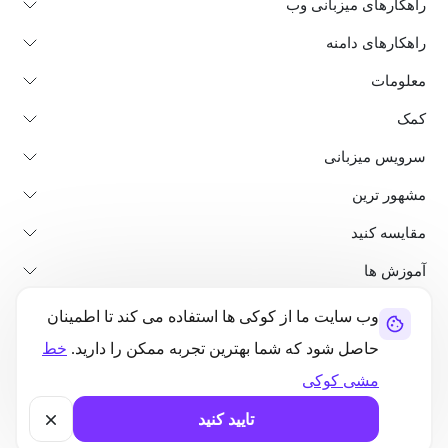
راهکارهای میزبانی وب
راهکارهای دامنه
معلومات
کمک
سرویس میزبانی
مشهور ترین
مقایسه کنید
آموزش ها
وب سایت ما از کوکی ها استفاده می کند تا اطمینان
در باره ما
پالیسی لغو و بازپرداخت
شرایط استفاده
حاصل شود که شما بهترین تجربه ممکن را دارید.
خط
سیاست حفظ حریم خصوصی
قانونی بودن
نقشه سایت
مشی کوکی
©2026 UltaHost - تمامی حقوق محفوظ است
تایید کنید