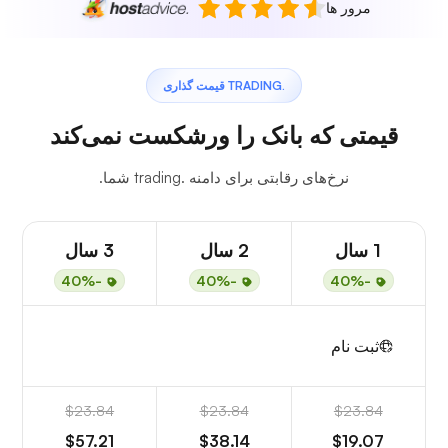
مرور ها
.TRADING قیمت گذاری
قیمتی که بانک را ورشکست نمی‌کند
نرخ‌های رقابتی برای دامنه .trading شما.
1 سال
2 سال
3 سال
-40%
-40%
-40%
ثبت نام
$23.84
$23.84
$23.84
$57.21
$38.14
$19.07