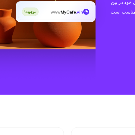
 خود در بین
مناسب است.
www
MyCafe
.vin
موجوده!