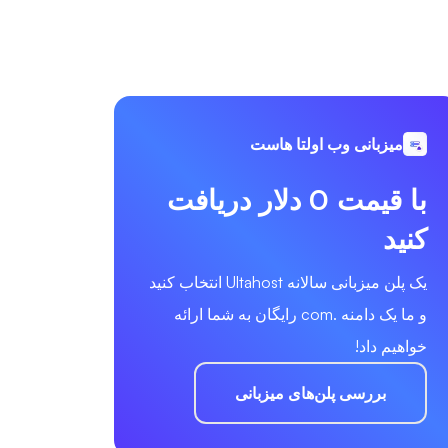
میزبانی وب اولتا هاست
با قیمت 0 دلار دریافت
کنید
یک پلن میزبانی سالانه Ultahost انتخاب کنید
و ما یک دامنه .com رایگان به شما ارائه
خواهیم داد!
بررسی پلن‌های میزبانی