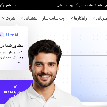
با ما تماس بگیر
زبانی
راهکارها
وب سایت ساز
پشتیبانی
شریک
UltaAI
جد
مشاور شما در ز
UltaAI مشاور شم
هاستینگ است. از پ
ببرید.
پیشنهاد با UltaAI