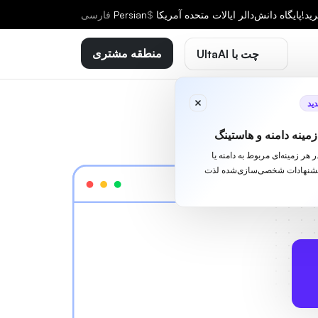
ید!
پایگاه دانش
دالر ایالات متحده آمریکا
$
Persian
فارسى
منطقه مشتری
چت با UltaAI
ید
مینه دامنه و هاستینگ
ا در هر زمینه‌ای مربوط به دامنه یا
یشنهادات شخصی‌سازی‌شده لذت