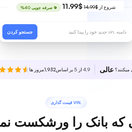
$11.99
شروع از
$14.99
صرفه جویی 40%
جستجو کردن
عالی
 میکنند؟
4.9 از 5 بر اساس
1,932
مرور ها
.VIN قیمت گذاری
 که بانک را ورشکست نمی