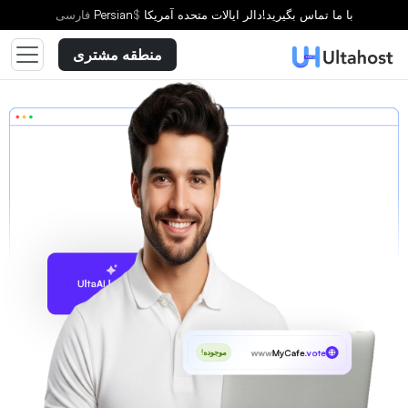
با ما تماس بگیرید!
دالر ایالات متحده آمریکا
$
Persian
فارسى
منطقه مشتری
پیشنهاد با UltaAI
www
MyCafe
.vote
موجوده!