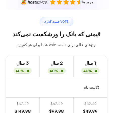
مرور ها
.VOTE قیمت گذاری
قیمتی که بانک را ورشکست نمی‌کند
نرخ‌های عالی برای دامنه .vote شما برای هر کمپین.
1 سال
2 سال
3 سال
-40%
-40%
-40%
ثبت نام
$62.49
$62.49
$62.49
$149.98
$99.98
$49.99