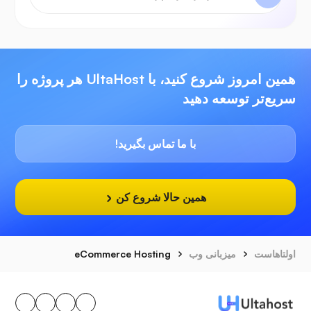
همین امروز شروع کنید، با UltaHost هر پروژه را
سریع‌تر توسعه دهید
با ما تماس بگیرید!
همین حالا شروع کن
اولتاهاست
میزبانی وب
eCommerce Hosting