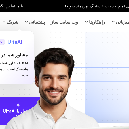
با ما تماس بگیر
زبانی
راهکارها
وب سایت ساز
پشتیبانی
شریک
UltaAI
جد
مشاور شما در ز
UltaAI مشاور شم
هاستینگ است. از پ
ببرید.
پیشنهاد با UltaAI