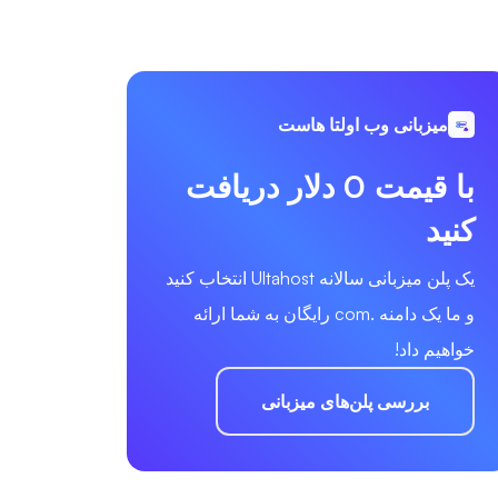
میزبانی وب اولتا هاست
با قیمت 0 دلار دریافت
کنید
یک پلن میزبانی سالانه Ultahost انتخاب کنید
و ما یک دامنه .com رایگان به شما ارائه
خواهیم داد!
بررسی پلن‌های میزبانی