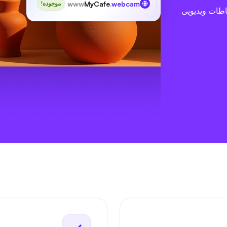
www
MyCafe
.webcam
موجوده!
اطات ویدیویی