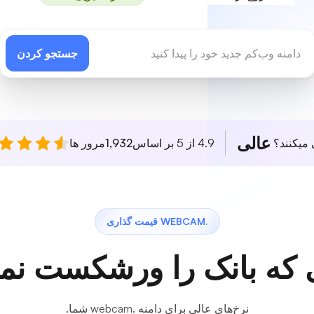
جستجو کردن
عالی
 میکنند؟
4.9 از 5 بر اساس
1,932
مرور ها
.WEBCAM قیمت گذاری
 که بانک را ورشکست نمی
نرخ‌های عالی برای دامنه .webcam شما.