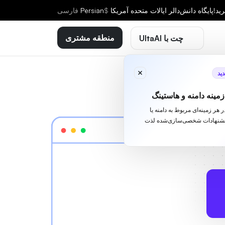
ید!
پایگاه دانش
دالر ایالات متحده آمریکا
$
Persian
فارسى
منطقه مشتری
چت با UltaAI
ید
مینه دامنه و هاستینگ
ا در هر زمینه‌ای مربوط به دامنه یا
یشنهادات شخصی‌سازی‌شده لذت