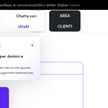
aci
Base di conoscenza
USA:n dollari
$
Italian
Italiano
AREA
Chatta con
CLIENTI
UltaAI
 per domini e
per tutto ciò che riguarda
suggerimenti personalizzati.