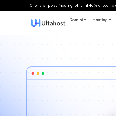
Offerta lampo sull'hosting: ottieni il 40% di sconto s
Domini
Hosting