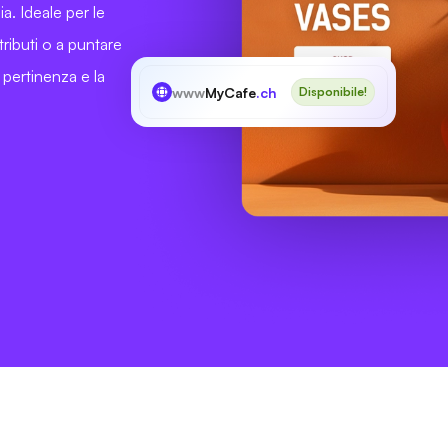
ia. Ideale per le
tributi o a puntare
 pertinenza e la
www
MyCafe
.ch
Disponibile!