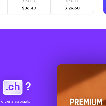
$54.00
$54.00
$86.40
$129.60
e
.ch
?
io viene associato