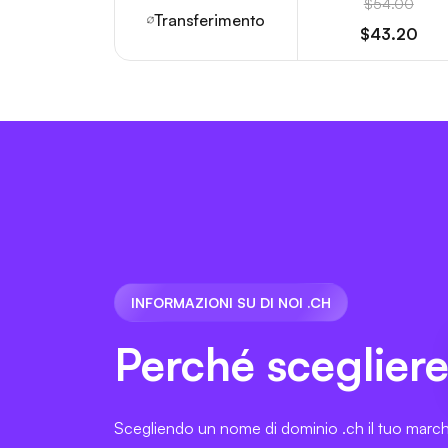
$54.00
Transferimento
$43.20
INFORMAZIONI SU DI NOI .CH
Perché sceglier
Scegliendo un nome di dominio .ch il tuo march