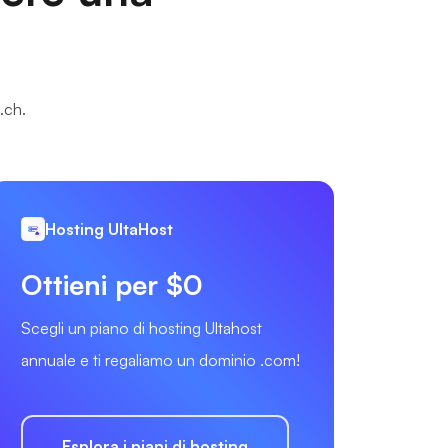
.ch.
Hosting UltaHost
Ottieni per $0
Scegli un piano di hosting Ultahost
annuale e ti regaliamo un dominio .com!
Esplora i piani di hosting