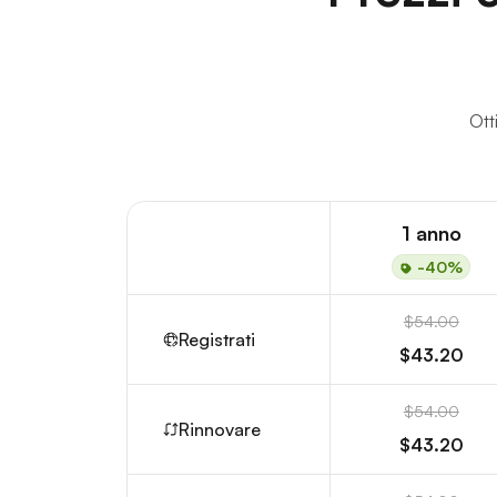
Ott
1 anno
-40%
$54.00
Registrati
$43.20
$54.00
Rinnovare
$43.20