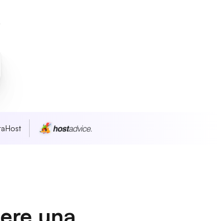
taHost
dere una