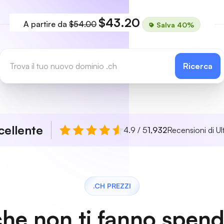
$43.20
A partire da
$54.00
Salva 40%
Ricerca
cellente
4.9 / 5
1,932
Recensioni di Ul
.CH PREZZI
che non ti fanno spen