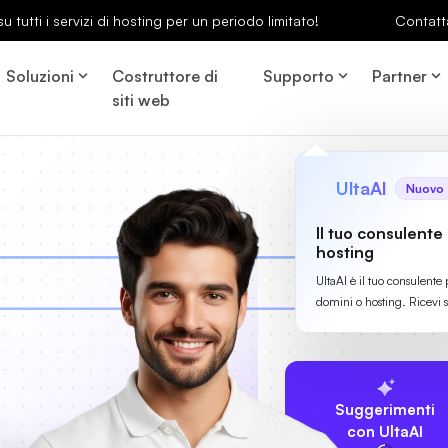
u tutti i servizi di hosting per un periodo limitato!
Contatt
Soluzioni
Costruttore di
Supporto
Partner
siti web
UltaAI
Nuovo
Il tuo consulente
hosting
UltaAI è il tuo consulente 
domini o hosting. Ricevi 
Suggerimenti
con UltaAI