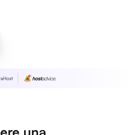
taHost
dere una