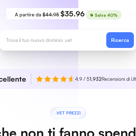
$35.96
A partire da
$44.95
Salva 40%
Ricerca
cellente
4.9 / 5
1,932
Recensioni di Ul
.VET PREZZI
che non ti fanno spen