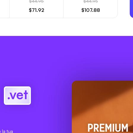
$44.95
$44.95
$71.92
$107.88
e
.vet
 la tua