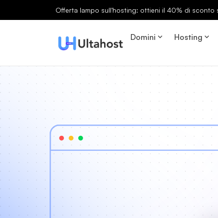
Offerta lampo sull'hosting: ottieni il 40% di sconto s
Domini
Hosting