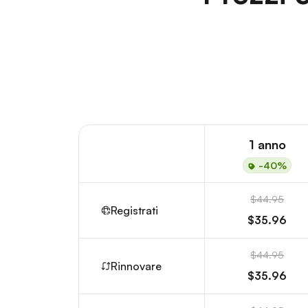
1 anno
-40%
$44.95
Registrati
$35.96
$44.95
Rinnovare
$35.96