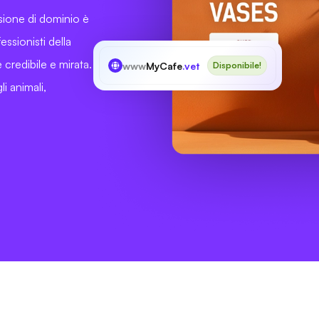
sione di dominio è
essionisti della
credibile e mirata.
www
MyCafe
.vet
Disponibile!
i animali,