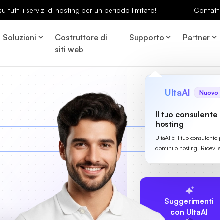
u tutti i servizi di hosting per un periodo limitato!
Contatt
Soluzioni
Costruttore di
Supporto
Partner
siti web
UltaAI
Nuovo
Il tuo consulente
hosting
UltaAI è il tuo consulente 
domini o hosting. Ricevi 
Suggerimenti
con UltaAI