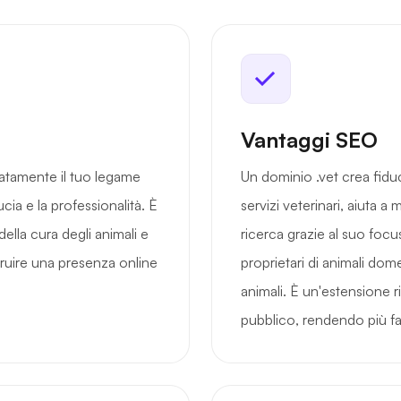
Vantaggi SEO
iatamente il tuo legame
Un dominio .vet crea fiduc
ucia e la professionalità. È
servizi veterinari, aiuta a
della cura degli animali e
ricerca grazie al suo focus
truire una presenza online
proprietari di animali domes
animali. È un'estensione r
pubblico, rendendo più faci