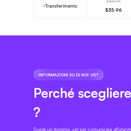
$44.95
Transferimento
$35.96
INFORMAZIONI SU DI NOI .VET
Perché sceglier
?
Scegli un dominio .vet per comunicare all'istante