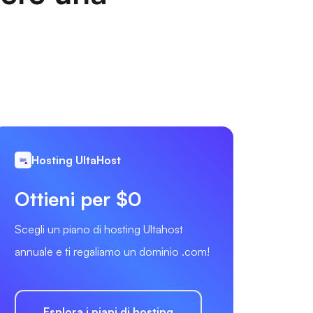
Hosting UltaHost
Ottieni per $0
Scegli un piano di hosting Ultahost
annuale e ti regaliamo un dominio .com!
Esplora i piani di hosting