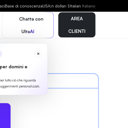
aci
Base di conoscenza
USA:n dollari
$
Italian
Italiano
AREA
Chatta con
CLIENTI
UltaAI
 per domini e
per tutto ciò che riguarda
suggerimenti personalizzati.