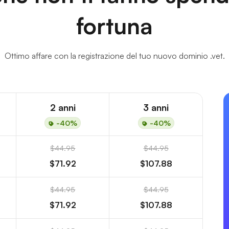
fortuna
Ottimo affare con la registrazione del tuo nuovo dominio .vet.
2 anni
3 anni
-40%
-40%
$44.95
$44.95
$71.92
$107.88
$44.95
$44.95
$71.92
$107.88