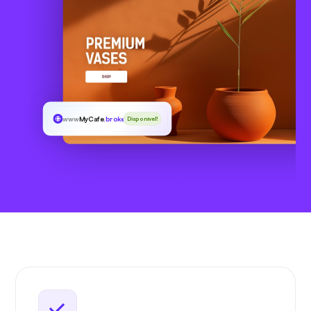
www
MyCafe
.broker
Disponível!