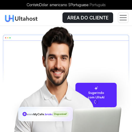
Contato
Dólar americano
$
Portuguese
Português
ÁREA DO CLIENTE
Sugerindo
com UltaAI
www
MyCafe
.broker
Disponível!