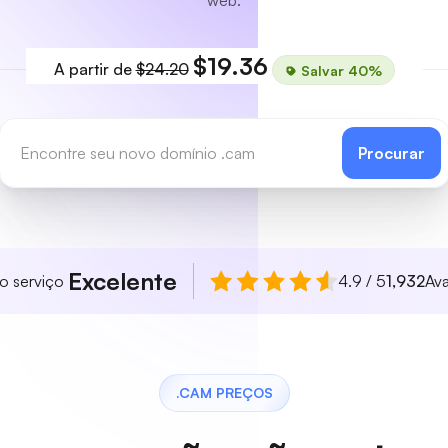
web.
$19.36
A partir de
$24.20
Salvar 40%
Procurar
Excelente
so serviço
4.9 / 5
1,932
Ava
.CAM PREÇOS