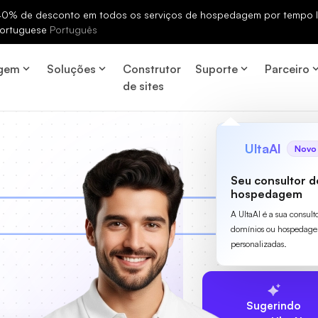
% de desconto em todos os serviços de hospedagem por tempo li
ortuguese
Português
gem
Soluções
Construtor
Suporte
Parceiro
de sites
UltaAI
Novo
Seu consultor d
hospedagem
A UltaAI é a sua consult
domínios ou hospedage
personalizadas.
Sugerindo