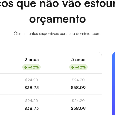
os que não vão estou
orçamento
Ótimas tarifas disponíveis para seu domínio .cam.
2 anos
3 anos
-40%
-40%
$24.20
$24.20
$38.73
$58.09
$24.20
$24.20
$38.73
$58.09