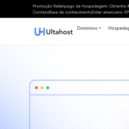
Promoção Relâmpago de Hospedagem: Obtenha 40
Contato
Base de conhecimento
Dólar americano
$
P
Domínios
Hospeda