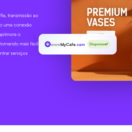
fia, transmissão ao
ndo uma conexão
aprimora o
tornando mais fácil
www
MyCafe
.cam
Disponível!
trar serviços