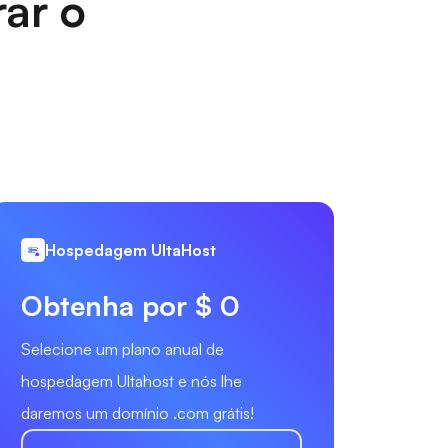
rar o
Hospedagem UltaHost
Obtenha por $ 0
Selecione um plano anual de
hospedagem Ultahost e nós lhe
daremos um domínio .com grátis!