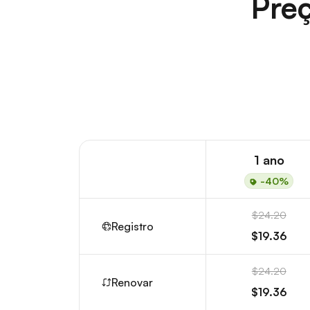
Preç
1 ano
-40%
$24.20
Registro
$19.36
$24.20
Renovar
$19.36