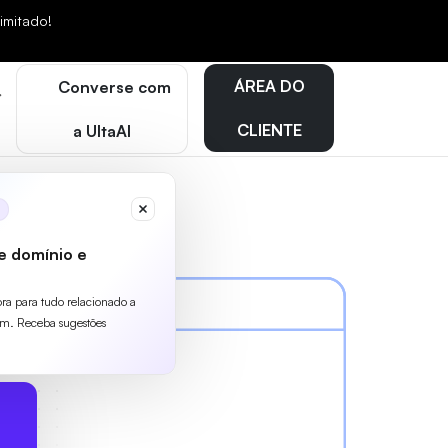
mitado!
ÁREA DO
Converse com
CLIENTE
a UltaAI
e domínio e
ora para tudo relacionado a
m. Receba sugestões