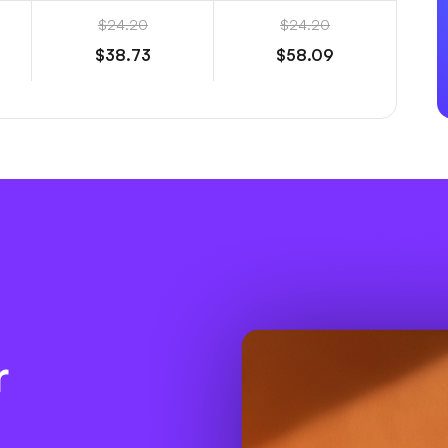
$24.20
$24.20
$38.73
$58.09
r