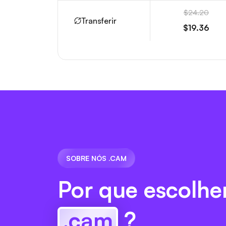
$24.20
Transferir
$19.36
SOBRE NÓS .CAM
Por que escolhe
.cam
?