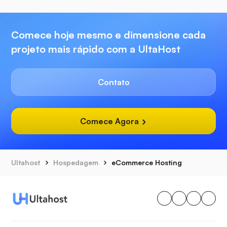
Comece hoje mesmo e dimensione cada
projeto mais rápido com a UltaHost
Contato
Comece Agora
Ultahost
Hospedagem
eCommerce Hosting