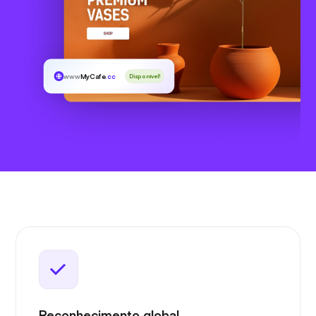
www
MyCafe
.cc
Disponível!
Reconhecimento global