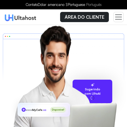
Contato
Dólar americano
$
Portuguese
Português
ÁREA DO CLIENTE
Sugerindo
com UltaAI
www
MyCafe
.cc
Disponível!