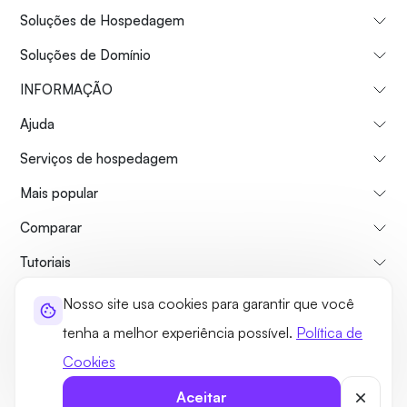
Soluções de Hospedagem
Soluções de Domínio
INFORMAÇÃO
Ajuda
Serviços de hospedagem
Mais popular
Comparar
Tutoriais
Nosso site usa cookies para garantir que você
Sobre nós
Politica de reembolso
Termos e Condições
tenha a melhor experiência possível.
Política de
Política de Privacidade
Jurídico
Mapa do site
Cookies
©2026 UltaHost - Todos os direitos reservados
Aceitar