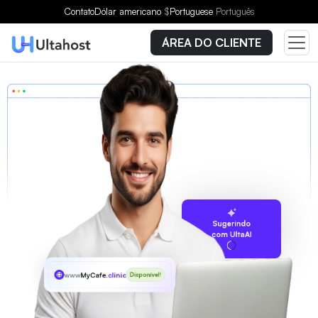
Contato
Dólar americano
$
Portuguese
Português
ÁREA DO CLIENTE
Sugerindo
com UltaAI
www
MyCafe
.clinic
Disponível!