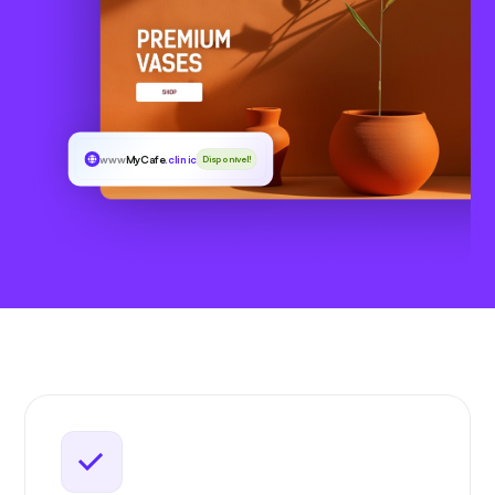
www
MyCafe
.clinic
Disponível!