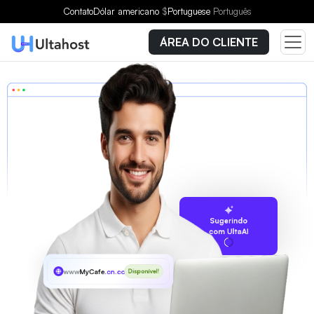
Contato
Dólar americano
$
Portuguese
Português
ÁREA DO CLIENTE
Sugerindo
com UltaAI
www
MyCafe
.cn.com
Disponível!