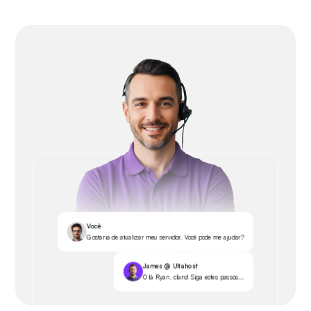
Você
Gostaria de atualizar meu servidor. Você pode me ajudar?
James @ Ultahost
Olá Ryan, claro! Siga estes passos...