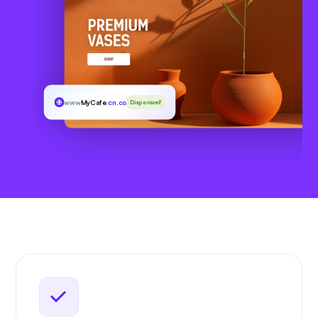
www
MyCafe
.cn.com
Disponível!