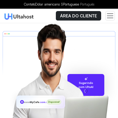
Contato
Dólar americano
$
Portuguese
Português
ÁREA DO CLIENTE
Sugerindo
com UltaAI
www
MyCafe
.com.sg
Disponível!