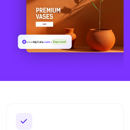
www
MyCafe
.com.sg
Disponível!