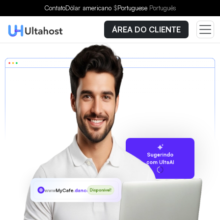
Contato
Dólar americano
$
Portuguese
Português
ÁREA DO CLIENTE
Sugerindo
com UltaAI
www
MyCafe
.dance
Disponível!