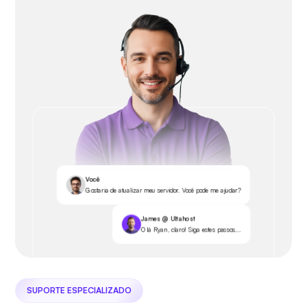
Você
Gostaria de atualizar meu servidor. Você pode me ajudar?
James @ Ultahost
Olá Ryan, claro! Siga estes passos...
SUPORTE ESPECIALIZADO