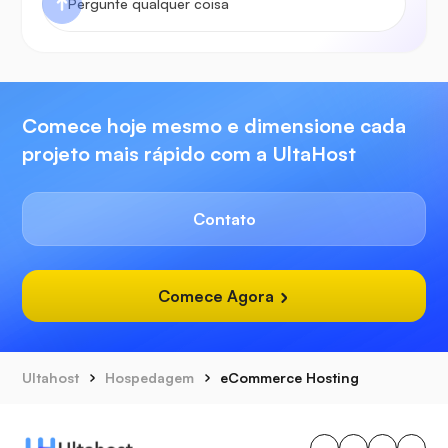
Comece hoje mesmo e dimensione cada
projeto mais rápido com a UltaHost
Contato
Comece Agora
Ultahost
Hospedagem
eCommerce Hosting