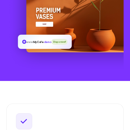
www
MyCafe
.dance
Disponível!