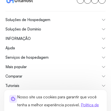
Soluções de Hospedagem
Soluções de Domínio
INFORMAÇÃO
Ajuda
Serviços de hospedagem
Mais popular
Comparar
Tutoriais
Nosso site usa cookies para garantir que você
Sobre nós
Politica de reembolso
Termos e Condições
tenha a melhor experiência possível.
Política de
Política de Privacidade
Jurídico
Mapa do site