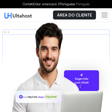
Contato
Dólar americano
$
Portuguese
Português
ÁREA DO CLIENTE
Sugerindo
com UltaAI
www
MyCafe
.degree
Disponível!