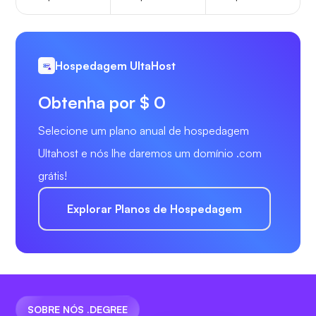
Hospedagem UltaHost
Obtenha por $ 0
Selecione um plano anual de hospedagem
Ultahost e nós lhe daremos um domínio .com
grátis!
Explorar Planos de Hospedagem
SOBRE NÓS .DEGREE