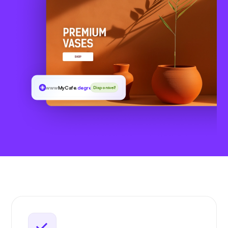
www
MyCafe
.degree
Disponível!