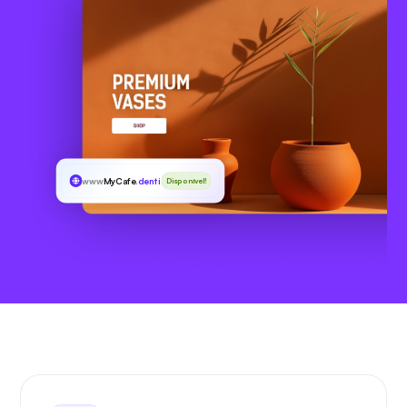
www
MyCafe
.dentist
Disponível!