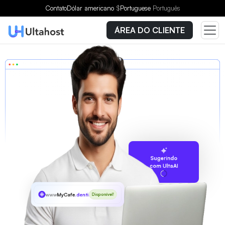
Contato
Dólar americano
$
Portuguese
Português
ÁREA DO CLIENTE
Sugerindo
com UltaAI
www
MyCafe
.dentist
Disponível!