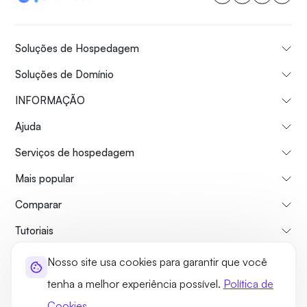
Soluções de Hospedagem
Soluções de Domínio
INFORMAÇÃO
Ajuda
Serviços de hospedagem
Mais popular
Comparar
Tutoriais
Nosso site usa cookies para garantir que você
Sobre nós
Politica de reembolso
Termos e Condições
tenha a melhor experiência possível.
Política de
Política de Privacidade
Jurídico
Mapa do site
Cookies