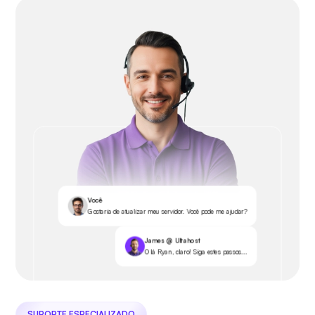
Você
Gostaria de atualizar meu servidor. Você pode me ajudar?
James @ Ultahost
Olá Ryan, claro! Siga estes passos...
SUPORTE ESPECIALIZADO