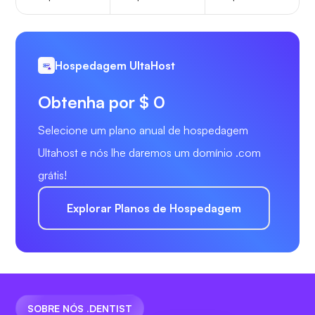
Hospedagem UltaHost
Obtenha por $ 0
Selecione um plano anual de hospedagem
Ultahost e nós lhe daremos um domínio .com
grátis!
Explorar Planos de Hospedagem
SOBRE NÓS .DENTIST