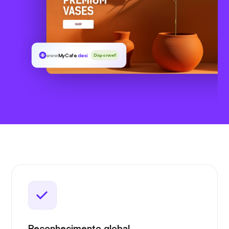
www
MyCafe
.desi
Disponível!
Reconhecimento global