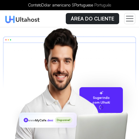
Contato
Dólar americano
$
Portuguese
Português
ÁREA DO CLIENTE
Sugerindo
com UltaAI
www
MyCafe
.desi
Disponível!