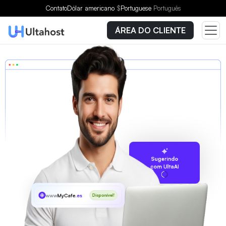
Contato
Dólar americano
$
Portuguese
Português
ÁREA DO CLIENTE
Sugerindo
com UltaAI
www
MyCafe
.es
Disponível!