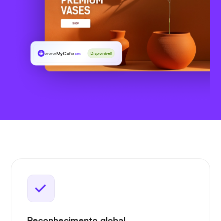
www
MyCafe
.es
Disponível!
Reconhecimento global