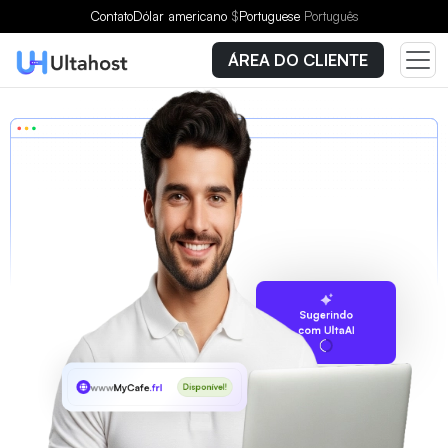
Contato
Dólar americano
$
Portuguese
Português
ÁREA DO CLIENTE
Sugerindo
com UltaAI
www
MyCafe
.frl
Disponível!