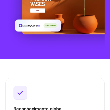
www
MyCafe
.frl
Disponível!
Reconhecimento global