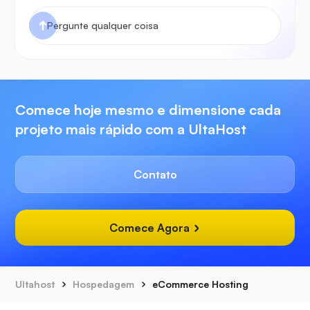
Comece hoje mesmo e dimensione cada
projeto mais rápido com a UltaHost
Contato
Comece Agora
Ultahost
Hospedagem
eCommerce Hosting