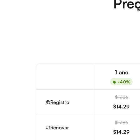
Preç
1 ano
-40%
$17.86
Registro
$14.29
$17.86
Renovar
$14.29