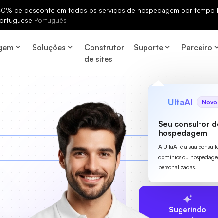
% de desconto em todos os serviços de hospedagem por tempo li
ortuguese
Português
gem
Soluções
Construtor
Suporte
Parceiro
de sites
UltaAI
Novo
Seu consultor d
hospedagem
A UltaAI é a sua consult
domínios ou hospedage
personalizadas.
Sugerindo