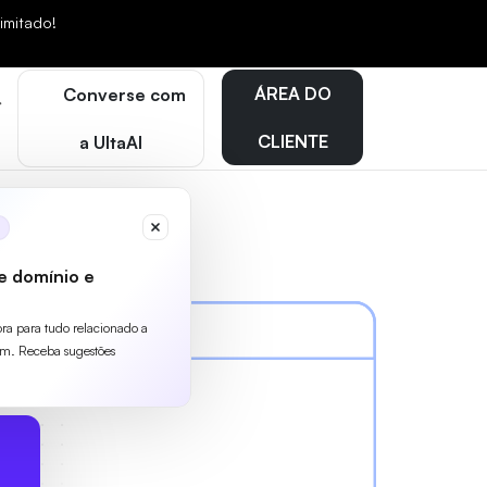
mitado!
ÁREA DO
Converse com
CLIENTE
a UltaAI
e domínio e
ora para tudo relacionado a
m. Receba sugestões