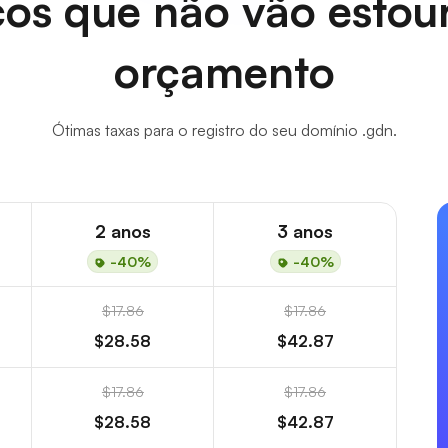
os que não vão estou
orçamento
Ótimas taxas para o registro do seu domínio .gdn.
2 anos
3 anos
-40%
-40%
$17.86
$17.86
$28.58
$42.87
$17.86
$17.86
$28.58
$42.87