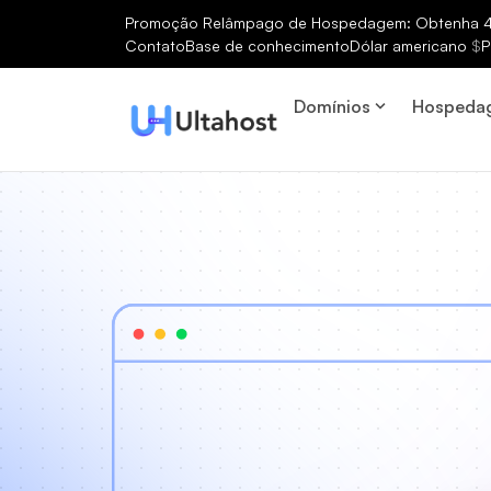
Promoção Relâmpago de Hospedagem: Obtenha 40
Contato
Base de conhecimento
Dólar americano
$
P
Domínios
Hospeda