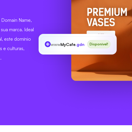
al Domain Name,
 sua marca. Ideal
, este domínio
www
MyCafe
.gdn
Disponível!
 e culturas,
.