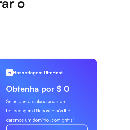
rar o
Hospedagem UltaHost
Obtenha por $ 0
Selecione um plano anual de
hospedagem Ultahost e nós lhe
daremos um domínio .com grátis!