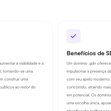
Benefícios de 
entar a visibilidade e a
Um domínio .gdn oferece
al, tornando-se uma
impulsionar a presença d
m construir uma
com seu apelo moderno.
 públicos ao redor do
concorrido, atraindo mai
em potencial. Os domín
uma escolha única, apoia
classificação melhor nos 