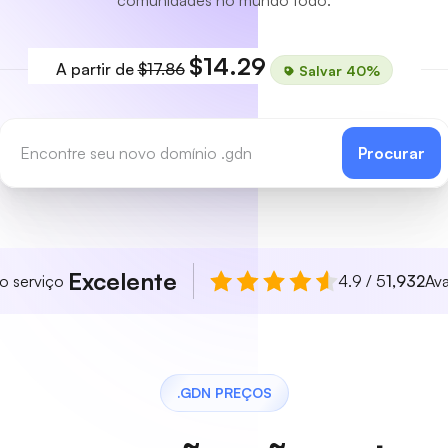
comunidades no mundo todo.
$14.29
A partir de
$17.86
Salvar 40%
Procurar
Excelente
so serviço
4.9 / 5
1,932
Ava
.GDN PREÇOS