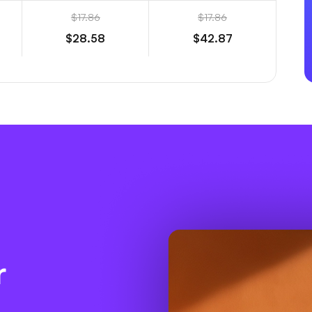
$17.86
$17.86
$28.58
$42.87
r