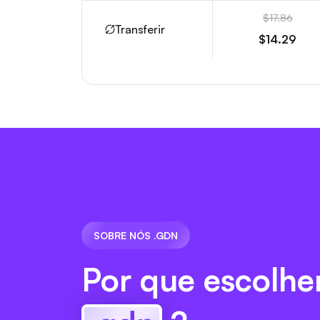
$17.86
Transferir
$14.29
SOBRE NÓS .GDN
Por que escolhe