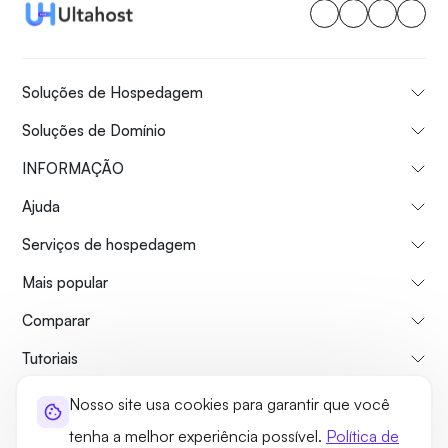
Soluções de Hospedagem
Soluções de Domínio
INFORMAÇÃO
Ajuda
Serviços de hospedagem
Mais popular
Comparar
Tutoriais
Nosso site usa cookies para garantir que você
Sobre nós
Politica de reembolso
Termos e Condições
tenha a melhor experiência possível.
Política de
Política de Privacidade
Jurídico
Mapa do site