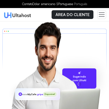
Contato
Dólar americano
$
Portuguese
Português
ÁREA DO CLIENTE
Sugerindo
com UltaAI
www
MyCafe
.gripe
Disponível!