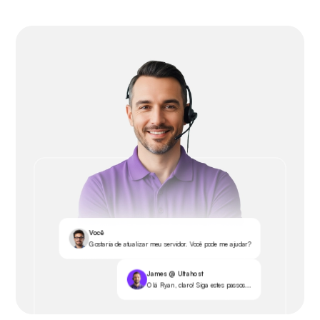
Você
Gostaria de atualizar meu servidor. Você pode me ajudar?
James @ Ultahost
Olá Ryan, claro! Siga estes passos...