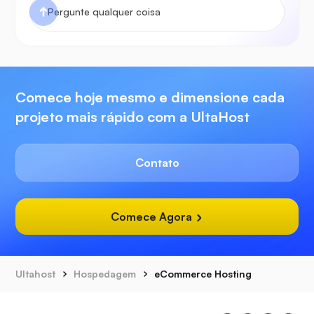
Comece hoje mesmo e dimensione cada
projeto mais rápido com a UltaHost
Contato
Comece Agora
Ultahost
Hospedagem
eCommerce Hosting