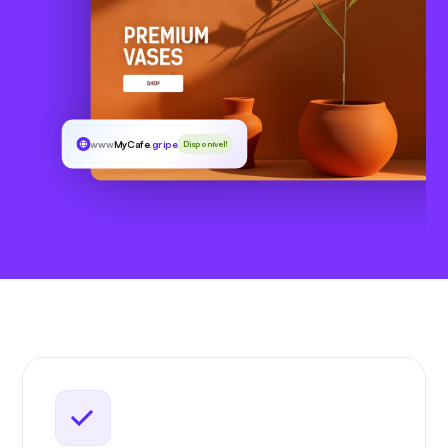
www
MyCafe
.gripe
Disponível!