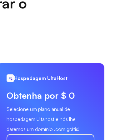
rar o
Hospedagem UltaHost
Obtenha por $ 0
Selecione um plano anual de
hospedagem Ultahost e nós lhe
daremos um domínio .com grátis!