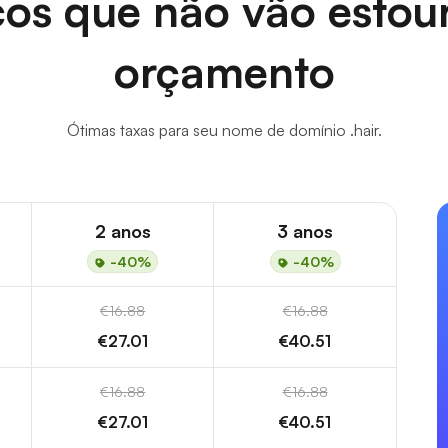
os que não vão estou
orçamento
Ótimas taxas para seu nome de domínio .hair.
2 anos
3 anos
-40%
-40%
€16.88
€16.88
€27.01
€40.51
€16.88
€16.88
€27.01
€40.51