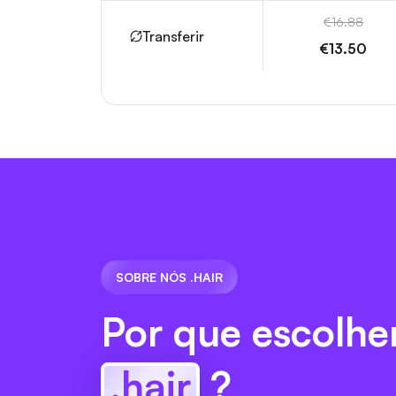
€16.88
Transferir
€13.50
SOBRE NÓS .HAIR
Por que escolhe
.hair
?