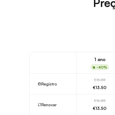
Preç
1 ano
-40%
€16.88
Registro
€13.50
€16.88
Renovar
€13.50