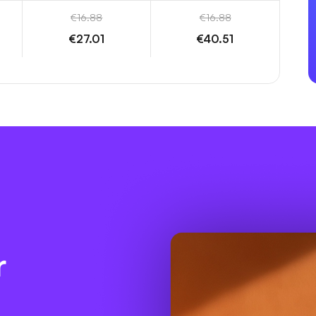
€16.88
€16.88
€27.01
€40.51
r