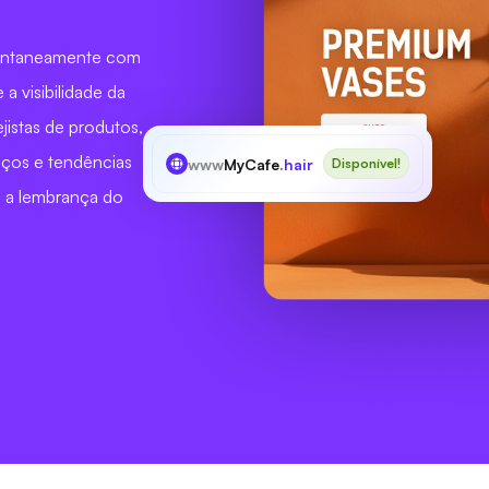
stantaneamente com
a visibilidade da
ejistas de produtos,
viços e tendências
www
MyCafe
.hair
Disponível!
e a lembrança do