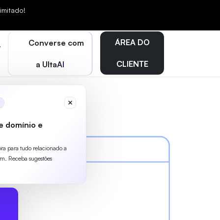
mitado!
ÁREA DO
Converse com
CLIENTE
a UltaAI
e domínio e
ora para tudo relacionado a
m. Receba sugestões