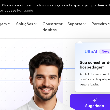
% de desconto em todos os serviços de hospedagem por tempo li
ortuguese
Português
gem
Soluções
Construtor
Suporte
Parceiro
de sites
UltaAI
Novo
Seu consultor d
hospedagem
A UltaAI é a sua consult
domínios ou hospedage
personalizadas.
Sugerindo