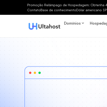
Promoção Relâmpago de Hospedagem: Obtenha 40
Contato
Base de conhecimento
Dólar americano
$
P
Domínios
Hospeda