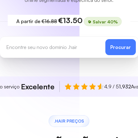
online segmentada e específica do setor.
€13.50
A partir de
€16.88
Salvar 40%
Procurar
Excelente
so serviço
4.9 / 5
1,932
Ava
.HAIR PREÇOS