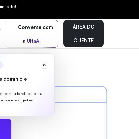
mitado!
ÁREA DO
Converse com
CLIENTE
a UltaAI
e domínio e
ora para tudo relacionado a
m. Receba sugestões