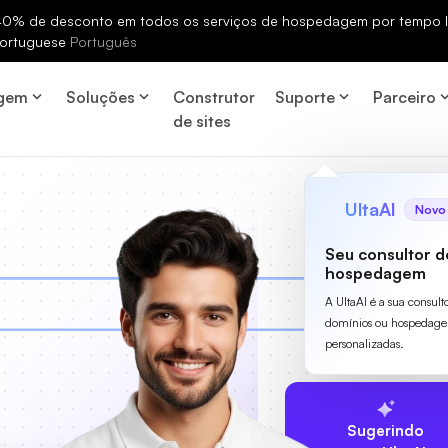
% de desconto em todos os serviços de hospedagem por tempo li
ortuguese
Português
gem
Soluções
Construtor
Suporte
Parceiro
de sites
UltaAI
Novo
Seu consultor d
hospedagem
A UltaAI é a sua consult
domínios ou hospedage
personalizadas.
Sugerindo