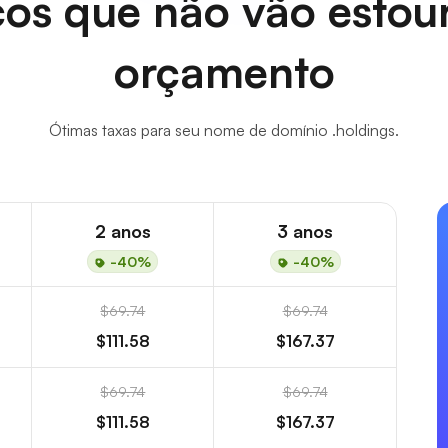
os que não vão estou
orçamento
Ótimas taxas para seu nome de domínio .holdings.
2 anos
3 anos
-40%
-40%
$69.74
$69.74
$111.58
$167.37
$69.74
$69.74
$111.58
$167.37