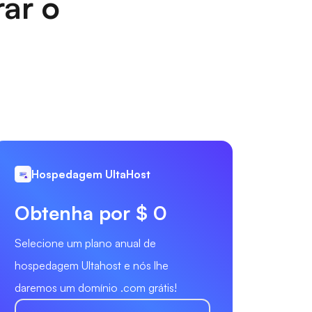
rar o
Hospedagem UltaHost
Obtenha por $ 0
Selecione um plano anual de
hospedagem Ultahost e nós lhe
daremos um domínio .com grátis!