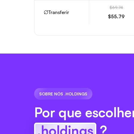
$69.74
Transferir
$55.79
SOBRE NÓS .HOLDINGS
Por que escolhe
.holdings
?