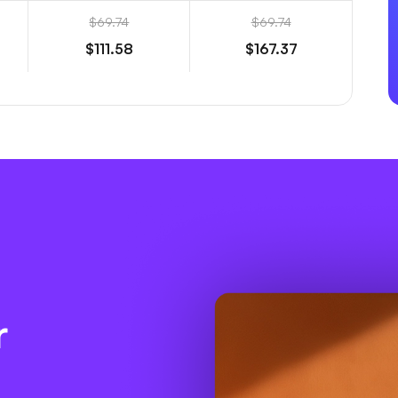
$69.74
$69.74
$111.58
$167.37
r