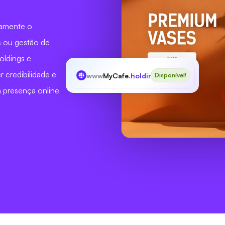
aramente o
s ou gestão de
oldings e
 credibilidade e
www
MyCafe
.holdings
Disponível!
a presença online