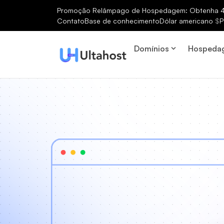
Promoção Relâmpago de Hospedagem: Obtenha 40
Contato
Base de conhecimento
Dólar americano
$
P
Domínios
Hospeda