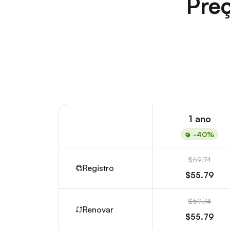
Preç
1 ano
-40%
$69.74
Registro
$55.79
$69.74
Renovar
$55.79