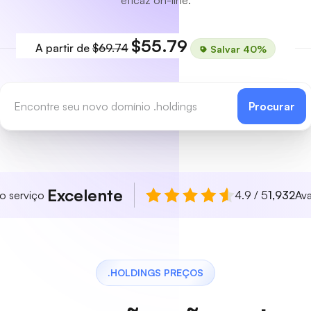
eficaz on-line.
$55.79
A partir de
$69.74
Salvar 40%
Procurar
Excelente
so serviço
4.9 / 5
1,932
Ava
.HOLDINGS PREÇOS