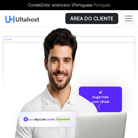
Contato
Dólar americano
$
Portuguese
Português
ÁREA DO CLIENTE
Sugerindo
com UltaAI
www
MyCafe
.institute
Disponível!