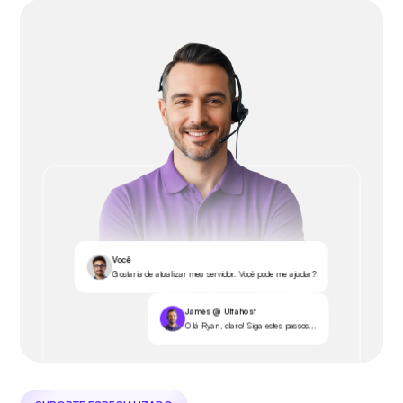
Você
Gostaria de atualizar meu servidor. Você pode me ajudar?
James @ Ultahost
Olá Ryan, claro! Siga estes passos...