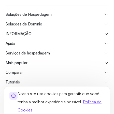
Soluções de Hospedagem
Soluções de Domínio
INFORMAÇÃO
Ajuda
Serviços de hospedagem
Mais popular
Comparar
Tutoriais
Nosso site usa cookies para garantir que você
Sobre nós
Politica de reembolso
Termos e Condições
tenha a melhor experiência possível.
Política de
Política de Privacidade
Jurídico
Mapa do site
Cookies