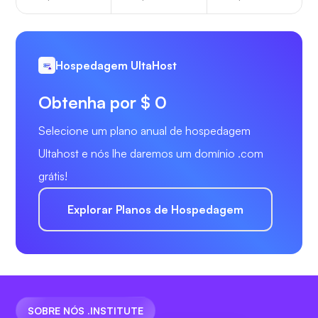
Hospedagem UltaHost
Obtenha por $ 0
Selecione um plano anual de hospedagem
Ultahost e nós lhe daremos um domínio .com
grátis!
Explorar Planos de Hospedagem
SOBRE NÓS .INSTITUTE