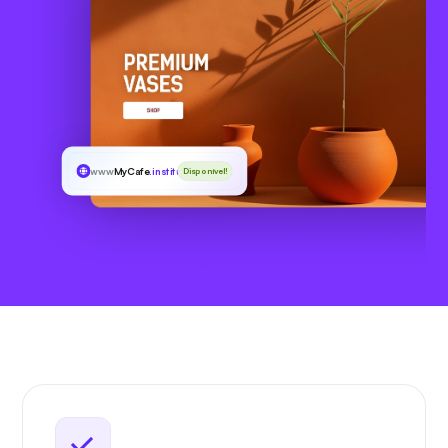
www
MyCafe
.institute
Disponível!