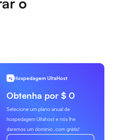
rar o
Hospedagem UltaHost
Obtenha por $ 0
Selecione um plano anual de
hospedagem Ultahost e nós lhe
daremos um domínio .com grátis!