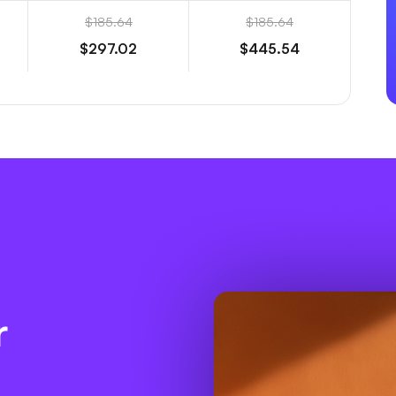
$185.64
$185.64
$297.02
$445.54
r