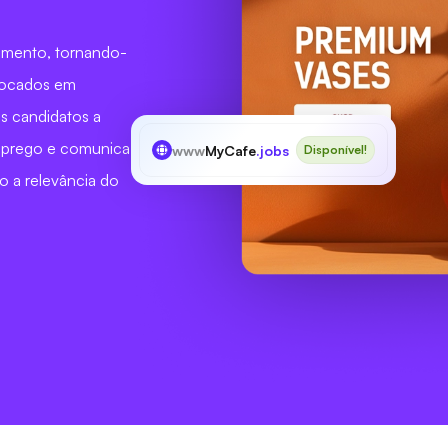
tamento, tornando-
 focados em
os candidatos a
mprego e comunica
www
MyCafe
.jobs
Disponível!
o a relevância do