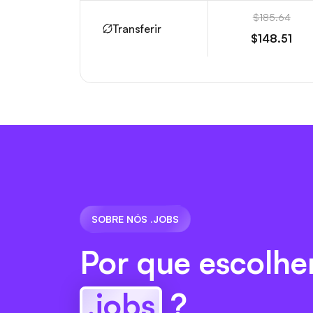
$185.64
Transferir
$148.51
SOBRE NÓS .JOBS
Por que escolhe
.jobs
?