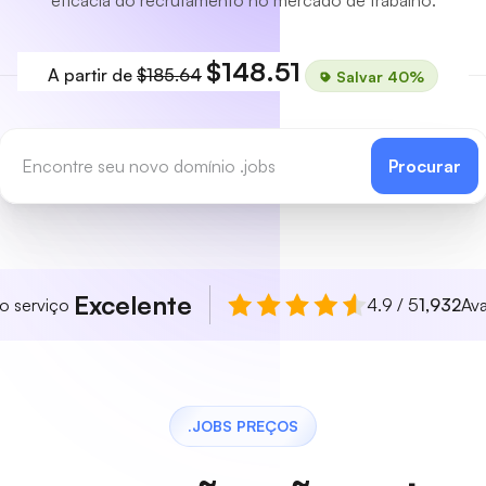
eficácia do recrutamento no mercado de trabalho.
$148.51
A partir de
$185.64
Salvar 40%
Procurar
Excelente
so serviço
4.9 / 5
1,932
Ava
.JOBS PREÇOS