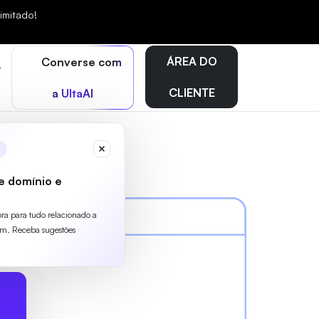
mitado!
ÁREA DO
Converse com
CLIENTE
a UltaAI
e domínio e
ora para tudo relacionado a
m. Receba sugestões