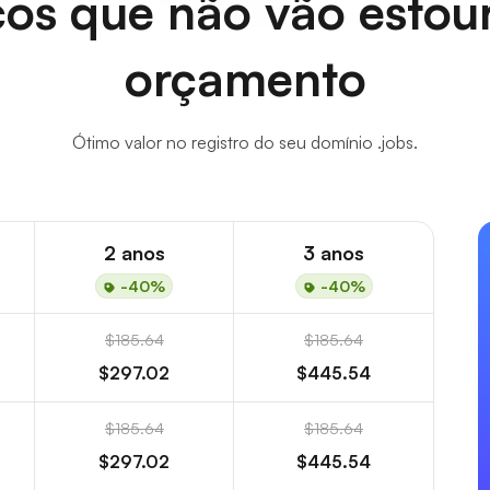
os que não vão estou
orçamento
Ótimo valor no registro do seu domínio .jobs.
2 anos
3 anos
-40%
-40%
$185.64
$185.64
$297.02
$445.54
$185.64
$185.64
$297.02
$445.54