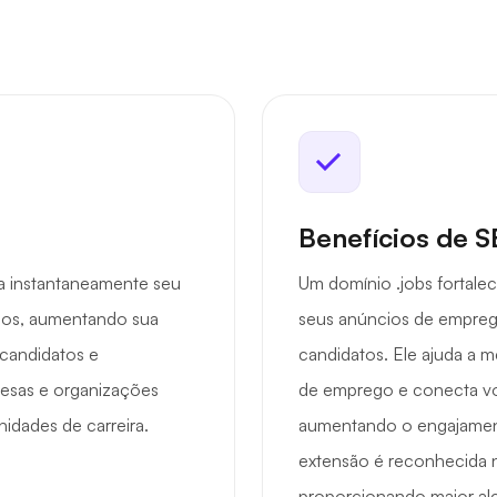
Benefícios de 
za instantaneamente seu
Um domínio .jobs fortale
os, aumentando sua
seus anúncios de emprego
 candidatos e
candidatos. Ele ajuda a me
resas e organizações
de emprego e conecta vo
idades de carreira.
aumentando o engajamento
extensão é reconhecida 
proporcionando maior alc