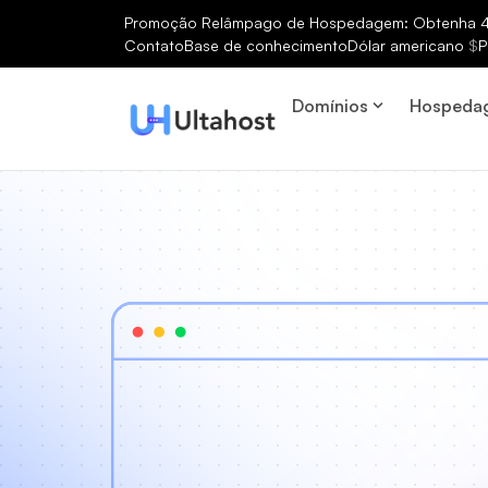
Promoção Relâmpago de Hospedagem: Obtenha 40
Contato
Base de conhecimento
Dólar americano
$
P
Domínios
Hospeda