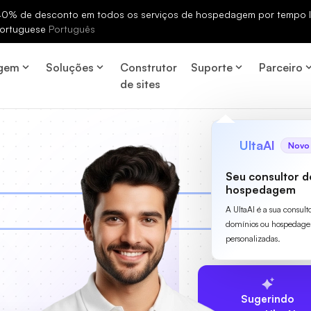
% de desconto em todos os serviços de hospedagem por tempo li
ortuguese
Português
gem
Soluções
Construtor
Suporte
Parceiro
de sites
UltaAI
Novo
Seu consultor d
hospedagem
A UltaAI é a sua consult
domínios ou hospedage
personalizadas.
Sugerindo