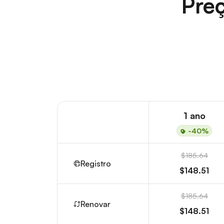
Preç
1 ano
-40%
$185.64
Registro
$148.51
$185.64
Renovar
$148.51