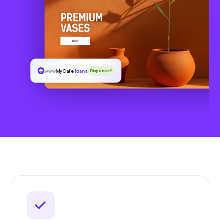
www
MyCafe
.loans
Disponível!