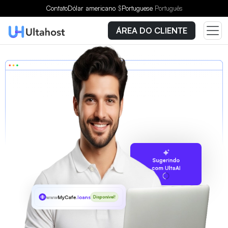
Contato
Dólar americano
$
Portuguese
Português
ÁREA DO CLIENTE
Sugerindo
com UltaAI
www
MyCafe
.loans
Disponível!