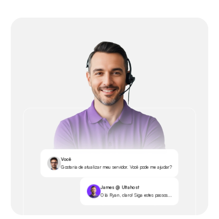
Você
Gostaria de atualizar meu servidor. Você pode me ajudar?
James @ Ultahost
Olá Ryan, claro! Siga estes passos...