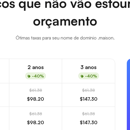
os que não vão estou
orçamento
Ótimas taxas para seu nome de domínio .maison.
2 anos
3 anos
-40%
-40%
$61.38
$61.38
$98.20
$147.30
$61.38
$61.38
$98.20
$147.30