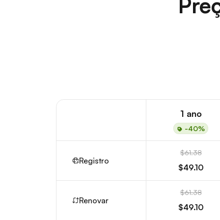
Preç
1 ano
-40%
$61.38
Registro
$49.10
$61.38
Renovar
$49.10