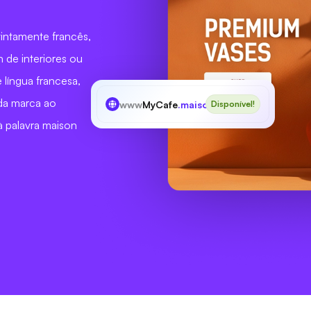
intamente francês,
n de interiores ou
 língua francesa,
da marca ao
www
MyCafe
.maison
Disponível!
 à palavra maison