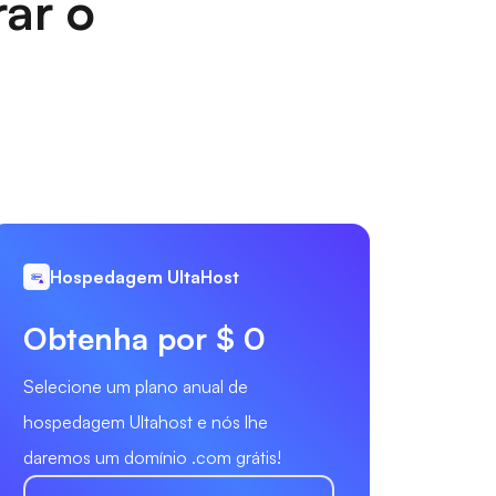
rar o
Hospedagem UltaHost
Obtenha por $ 0
Selecione um plano anual de
hospedagem Ultahost e nós lhe
daremos um domínio .com grátis!