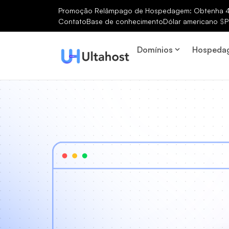
Promoção Relâmpago de Hospedagem: Obtenha 40
Contato
Base de conhecimento
Dólar americano
$
P
Domínios
Hospeda