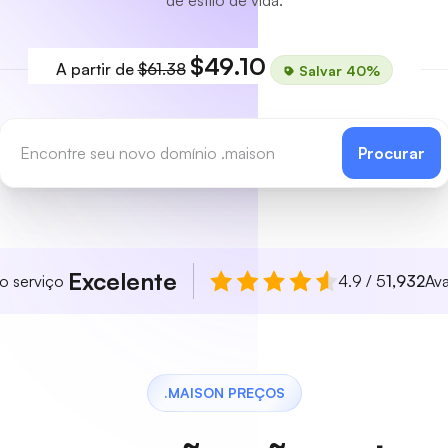
de estilo de vida.
$49.10
A partir de
$61.38
Salvar 40%
Procurar
Excelente
so serviço
4.9 / 5
1,932
Ava
.MAISON PREÇOS