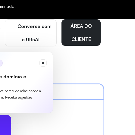
mitado!
ÁREA DO
Converse com
CLIENTE
a UltaAI
e domínio e
ora para tudo relacionado a
m. Receba sugestões