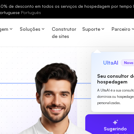
% de desconto em todos os serviços de hospedagem por tempo li
ortuguese
Português
gem
Soluções
Construtor
Suporte
Parceiro
de sites
UltaAI
Novo
Seu consultor d
hospedagem
A UltaAI é a sua consult
domínios ou hospedage
personalizadas.
Sugerindo