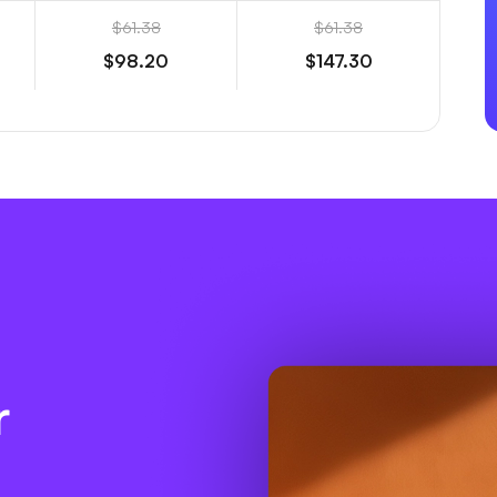
$61.38
$61.38
$98.20
$147.30
r