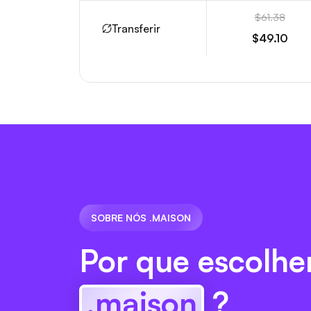
$61.38
Transferir
$49.10
SOBRE NÓS .MAISON
Por que escolhe
.maison
?