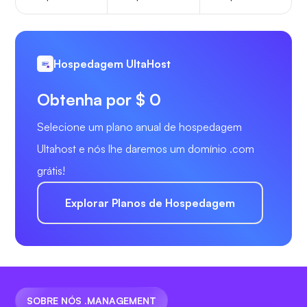
Hospedagem UltaHost
Obtenha por $ 0
Selecione um plano anual de hospedagem
Ultahost e nós lhe daremos um domínio .com
grátis!
Explorar Planos de Hospedagem
SOBRE NÓS .MANAGEMENT