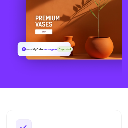
www
MyCafe
.management
Disponível!