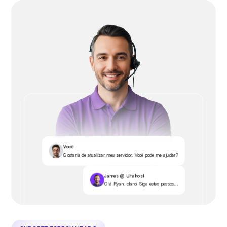
Você
Gostaria de atualizar meu servidor. Você pode me ajudar?
James @ Ultahost
Olá Ryan, claro! Siga estes passos...