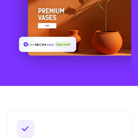
www
MyCafe
.navy
Disponível!