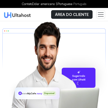
Contato
Dólar americano
$
Portuguese
Português
ÁREA DO CLIENTE
Sugerindo
com UltaAI
www
MyCafe
.navy
Disponível!