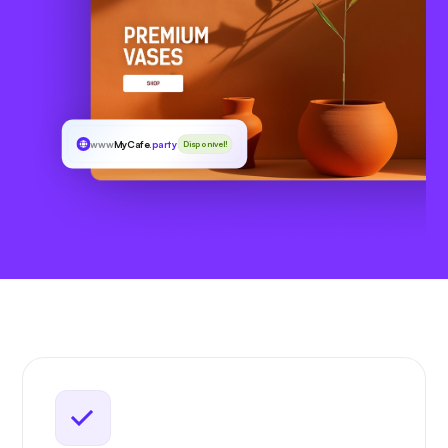
www
MyCafe
.party
Disponível!