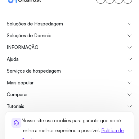
Soluções de Hospedagem
Soluções de Domínio
INFORMAÇÃO
Ajuda
Serviços de hospedagem
Mais popular
Comparar
Tutoriais
Nosso site usa cookies para garantir que você
Sobre nós
Politica de reembolso
Termos e Condições
tenha a melhor experiência possível.
Política de
Política de Privacidade
Jurídico
Mapa do site