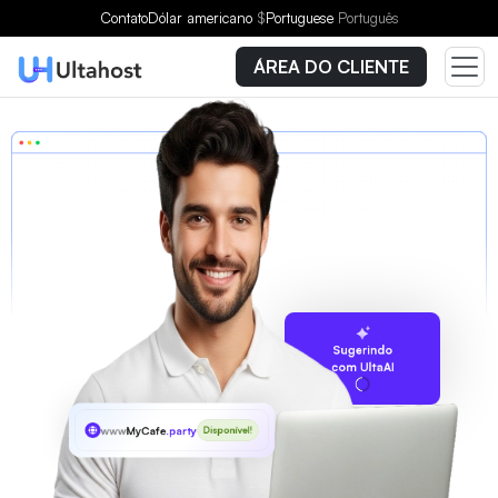
Contato
Dólar americano
$
Portuguese
Português
ÁREA DO CLIENTE
Sugerindo
com UltaAI
www
MyCafe
.party
Disponível!