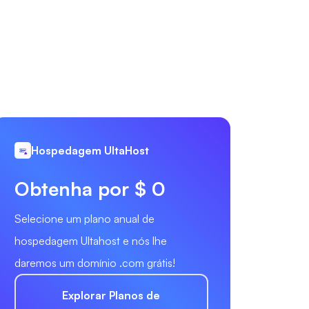
Hospedagem UltaHost
Obtenha por $ 0
Selecione um plano anual de
hospedagem Ultahost e nós lhe
daremos um domínio .com grátis!
Explorar Planos de