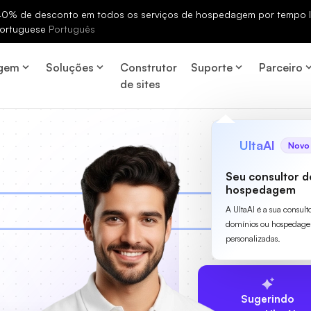
% de desconto em todos os serviços de hospedagem por tempo li
ortuguese
Português
gem
Soluções
Construtor
Suporte
Parceiro
de sites
UltaAI
Novo
Seu consultor d
hospedagem
A UltaAI é a sua consult
domínios ou hospedage
personalizadas.
Sugerindo