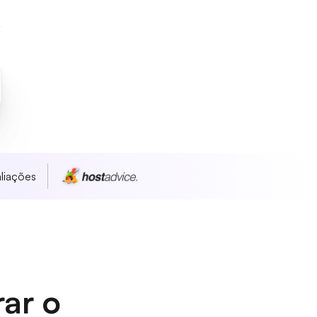
liações
rar o