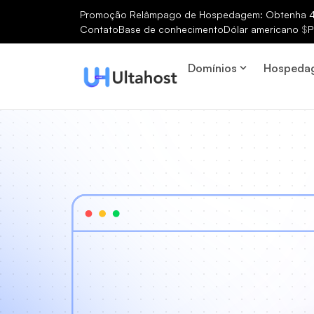
Promoção Relâmpago de Hospedagem: Obtenha 40
Contato
Base de conhecimento
Dólar americano
$
P
Domínios
Hospeda