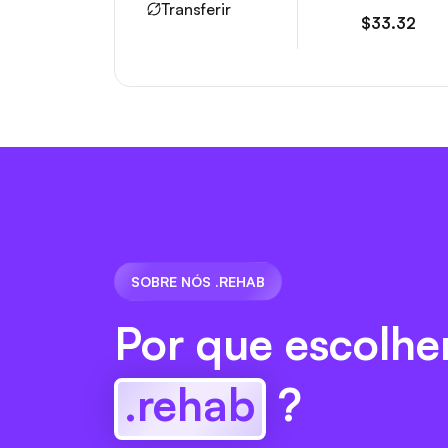
Transferir
$33.32
SOBRE NÓS .REHAB
Por que escolhe
.rehab
?