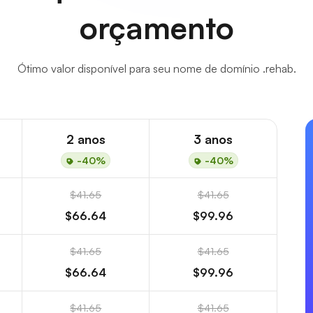
orçamento
Ótimo valor disponível para seu nome de domínio .rehab.
2 anos
3 anos
-40%
-40%
$41.65
$41.65
$66.64
$99.96
$41.65
$41.65
$66.64
$99.96
$41.65
$41.65