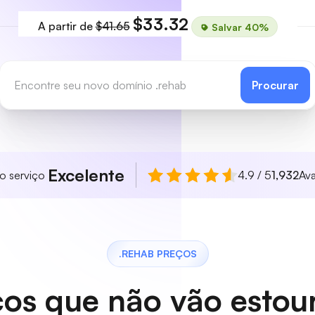
$33.32
A partir de
$41.65
Salvar 40%
Procurar
Excelente
so serviço
4.9 / 5
1,932
Ava
.REHAB PREÇOS
os que não vão estou