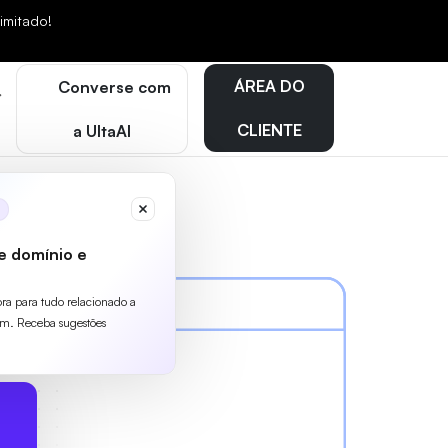
mitado!
ÁREA DO
Converse com
CLIENTE
a UltaAI
e domínio e
ora para tudo relacionado a
m. Receba sugestões