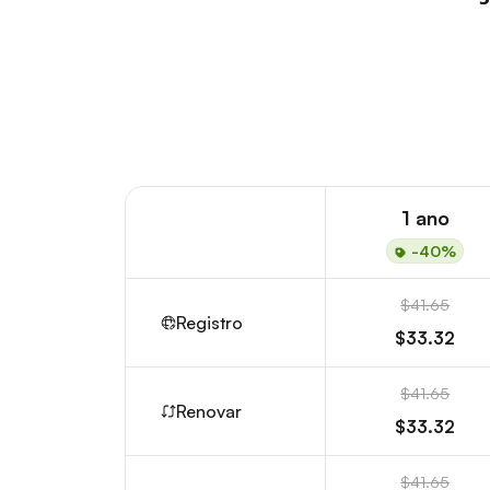
1 ano
-40%
$41.65
Registro
$33.32
$41.65
Renovar
$33.32
$41.65