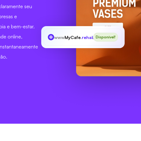
claramente seu
presas e
pia e bem-estar.
de online,
www
MyCafe
.rehab
Disponível!
 instantaneamente
ção.