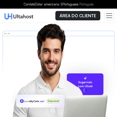
Contato
Dólar americano
$
Portuguese
Português
ÁREA DO CLIENTE
Sugerindo
com UltaAI
www
MyCafe
.sarl
Disponível!