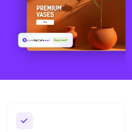
www
MyCafe
.sarl
Disponível!