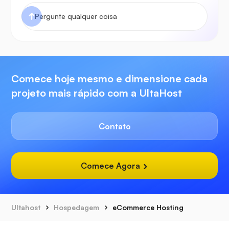
Comece hoje mesmo e dimensione cada
projeto mais rápido com a UltaHost
Contato
Comece Agora
Ultahost
Hospedagem
eCommerce Hosting