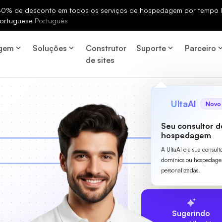
% de desconto em todos os serviços de hospedagem por tempo li
ortuguese
Português
gem
Soluções
Construtor
Suporte
Parceiro
de sites
UltaAI
Novo
Seu consultor d
hospedagem
A UltaAI é a sua consult
domínios ou hospedage
personalizadas.
Sugerindo