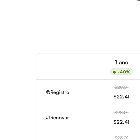
1 ano
-40%
$28.01
Registro
$22.41
$28.01
Renovar
$22.41
$28.01