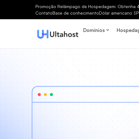
Promoção Relâmpago de Hospedagem: Obtenha 40
Contato
Base de conhecimento
Dólar americano
$
P
Domínios
Hospeda