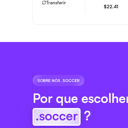
Transferir
$22.41
SOBRE NÓS .SOCCER
Por que escolhe
.soccer
?