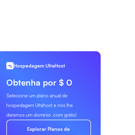
Hospedagem UltaHost
Obtenha por $ 0
Selecione um plano anual de
hospedagem Ultahost e nós lhe
daremos um domínio .com grátis!
Explorar Planos de