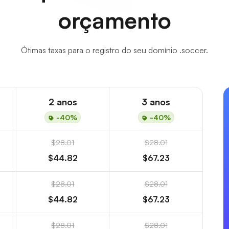
orçamento
Ótimas taxas para o registro do seu domínio .soccer.
2 anos
3 anos
-40%
-40%
$28.01
$28.01
$44.82
$67.23
$28.01
$28.01
$44.82
$67.23
$28.01
$28.01