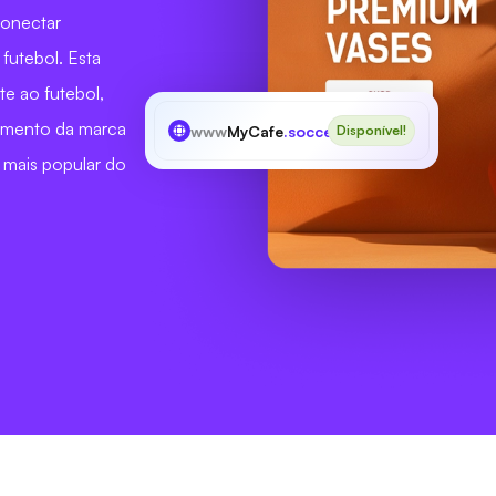
conectar
futebol. Esta
te ao futebol,
imento da marca
www
MyCafe
.soccer
Disponível!
 mais popular do