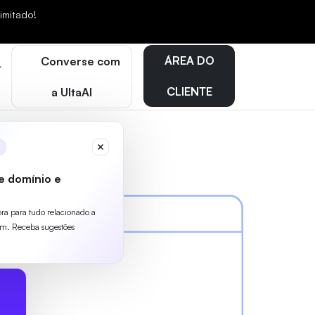
mitado!
ÁREA DO
Converse com
CLIENTE
a UltaAI
e domínio e
ora para tudo relacionado a
m. Receba sugestões