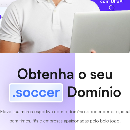
com UltaAI
www
MyCafe
.soccer
Disponível!
Obtenha o seu
.soccer
Domínio
Eleve sua marca esportiva com o domínio .soccer perfeito, idea
para times, fãs e empresas apaixonadas pelo belo jogo.