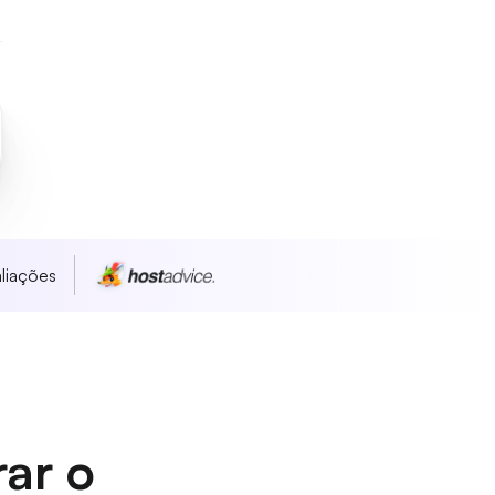
liações
rar o