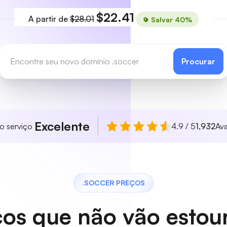
$22.41
A partir de
$28.01
Salvar 40%
Procurar
Excelente
so serviço
4.9 / 5
1,932
Ava
.SOCCER PREÇOS
os que não vão estou