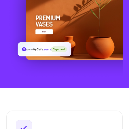
www
MyCafe
.social
Disponível!