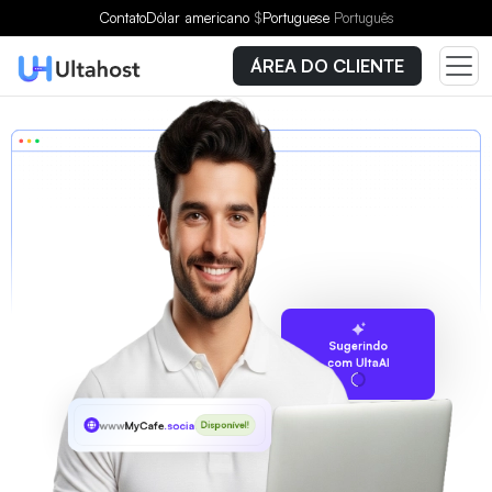
Contato
Dólar americano
$
Portuguese
Português
ÁREA DO CLIENTE
Sugerindo
com UltaAI
www
MyCafe
.social
Disponível!