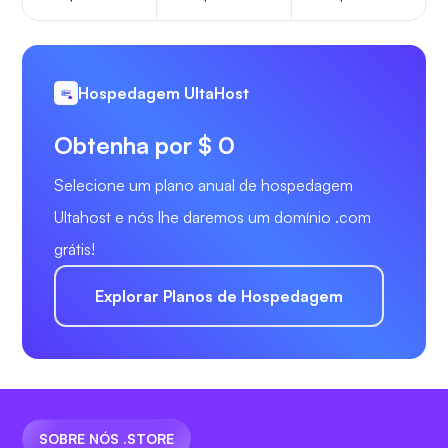
Hospedagem UltaHost
Obtenha por $ 0
Selecione um plano anual de hospedagem
Ultahost e nós lhe daremos um domínio .com
grátis!
Explorar Planos de Hospedagem
SOBRE NÓS .STORE