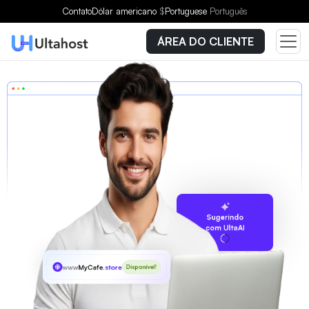
Contato
Dólar americano
$
Portuguese
Português
ÁREA DO CLIENTE
Sugerindo
com UltaAI
www
MyCafe
.store
Disponível!