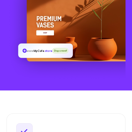
www
MyCafe
.store
Disponível!