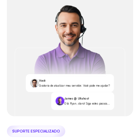
Você
Gostaria de atualizar meu servidor. Você pode me ajudar?
James @ Ultahost
Olá Ryan, claro! Siga estes passos...
SUPORTE ESPECIALIZADO