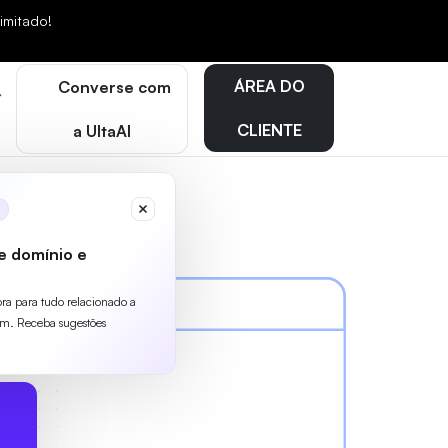
mitado!
ÁREA DO
Converse com
CLIENTE
a UltaAI
e domínio e
ora para tudo relacionado a
m. Receba sugestões