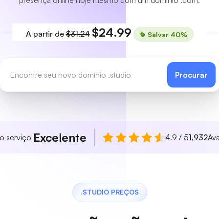
presença online hoje mesmo com um domínio .com.
$24.99
A partir de
$31.24
Salvar 40%
Procurar
Excelente
so serviço
4.9 / 5
1,932
Ava
.STUDIO PREÇOS