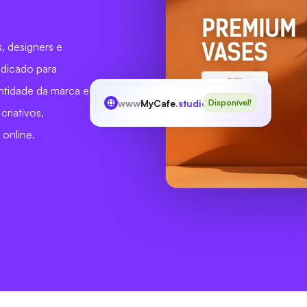
s, designers e
edicado para
entidade da marca e
www
MyCafe
.studio
Disponível!
riativos,
 online.