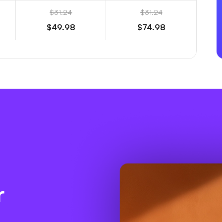
$31.24
$31.24
$49.98
$74.98
r