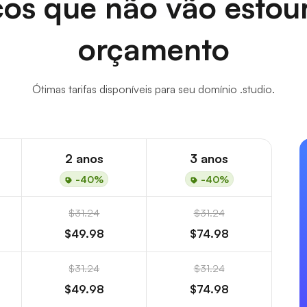
os que não vão estou
orçamento
Ótimas tarifas disponíveis para seu domínio .studio.
2 anos
3 anos
-40%
-40%
$31.24
$31.24
$49.98
$74.98
$31.24
$31.24
$49.98
$74.98