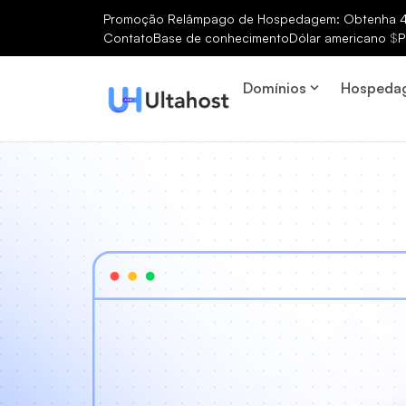
Promoção Relâmpago de Hospedagem: Obtenha 40
Contato
Base de conhecimento
Dólar americano
$
P
Domínios
Hospeda