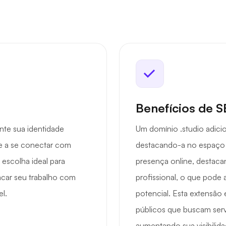
Benefícios de 
nte sua identidade
Um domínio .studio adici
 e a se conectar com
destacando-a no espaço di
 escolha ideal para
presença online, destaca
acar seu trabalho com
profissional, o que pode a
l.
potencial. Esta extensão 
públicos que buscam serv
aumentando sua visibilid