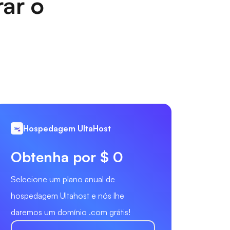
rar o
Hospedagem UltaHost
Obtenha por $ 0
Selecione um plano anual de
hospedagem Ultahost e nós lhe
daremos um domínio .com grátis!