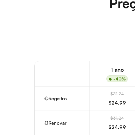
Preç
1 ano
-40%
$31.24
Registro
$24.99
$31.24
Renovar
$24.99