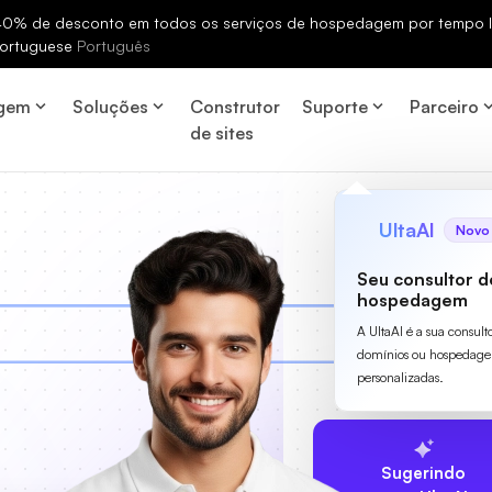
% de desconto em todos os serviços de hospedagem por tempo li
ortuguese
Português
gem
Soluções
Construtor
Suporte
Parceiro
de sites
UltaAI
Novo
Seu consultor d
hospedagem
A UltaAI é a sua consult
domínios ou hospedage
personalizadas.
Sugerindo