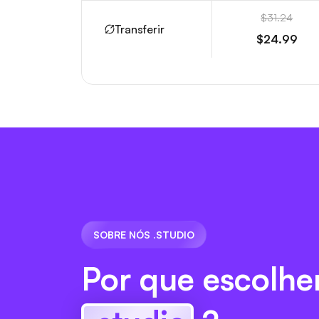
$31.24
Transferir
$24.99
SOBRE NÓS .STUDIO
Por que escolhe