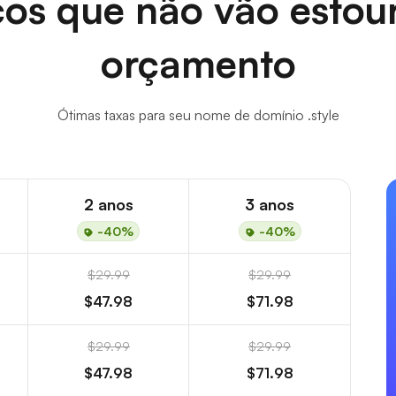
os que não vão estou
orçamento
Ótimas taxas para seu nome de domínio .style
2 anos
3 anos
-40%
-40%
$29.99
$29.99
$47.98
$71.98
$29.99
$29.99
$47.98
$71.98