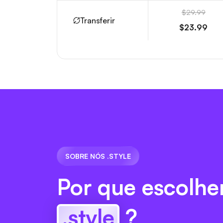
$29.99
Transferir
$23.99
SOBRE NÓS .STYLE
Por que escolhe
.style
?