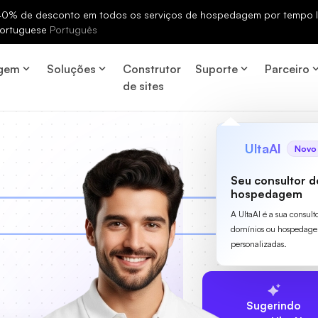
% de desconto em todos os serviços de hospedagem por tempo li
ortuguese
Português
gem
Soluções
Construtor
Suporte
Parceiro
de sites
UltaAI
Novo
Seu consultor d
hospedagem
A UltaAI é a sua consult
domínios ou hospedage
personalizadas.
Sugerindo