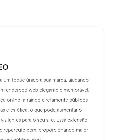
SEO
na um toque único à sua marca, ajudando
um endereço web elegante e memorável.
ça online, atraindo diretamente públicos
as e estética, o que pode aumentar o
visitantes para o seu site. Essa extensão
e e repercute bem, proporcionando maior
m seu público-alvo.