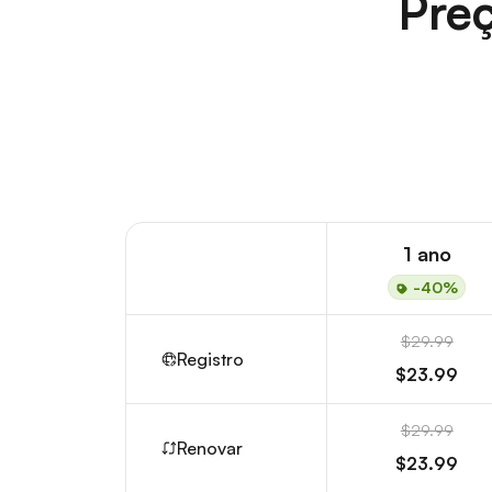
Preç
1 ano
-40%
$29.99
Registro
$23.99
$29.99
Renovar
$23.99