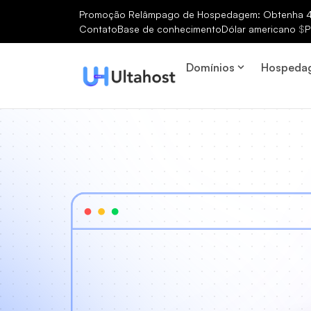
Promoção Relâmpago de Hospedagem: Obtenha 40
Contato
Base de conhecimento
Dólar americano
$
P
Domínios
Hospeda