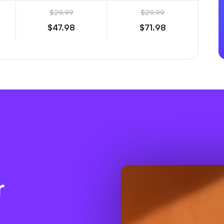
$29.99
$29.99
$47.98
$71.98
r