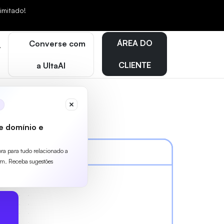
mitado!
ÁREA DO
Converse com
CLIENTE
a UltaAI
e domínio e
ora para tudo relacionado a
m. Receba sugestões