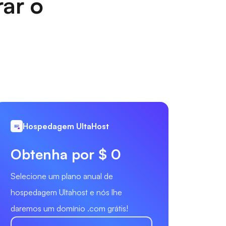
rar o
Hospedagem UltaHost
Obtenha por $ 0
Selecione um plano anual de
hospedagem Ultahost e nós lhe
daremos um domínio .com grátis!