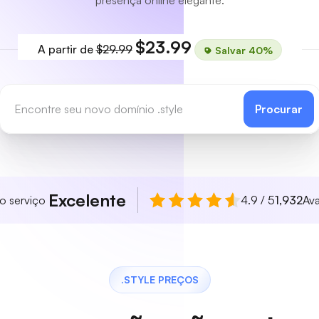
presença online elegante.
$23.99
A partir de
$29.99
Salvar 40%
Procurar
Excelente
so serviço
4.9 / 5
1,932
Ava
.STYLE PREÇOS