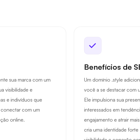
Benefícios de 
mente sua marca com um
Um domínio .style adicio
 visibilidade e
você a se destacar com 
sas e indivíduos que
Ele impulsiona sua presen
se conectar com um
interessados em tendênci
ação online.
engajamento e atrair mais 
cria uma identidade fort
visibilidade e conexão co