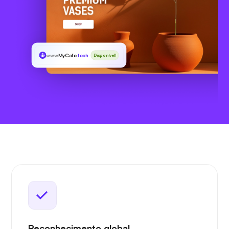
www
MyCafe
.tech
Disponível!
Reconhecimento global