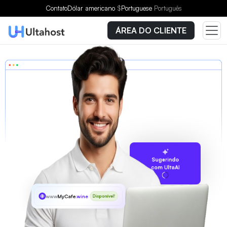
Contato
Dólar americano
$
Portuguese
Português
ÁREA DO CLIENTE
Sugerindo
com UltaAI
www
MyCafe
.wine
Disponível!