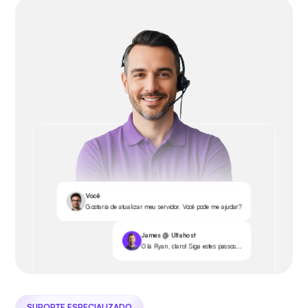
Você
Gostaria de atualizar meu servidor. Você pode me ajudar?
James @ Ultahost
Olá Ryan, claro! Siga estes passos...
SUPORTE ESPECIALIZADO