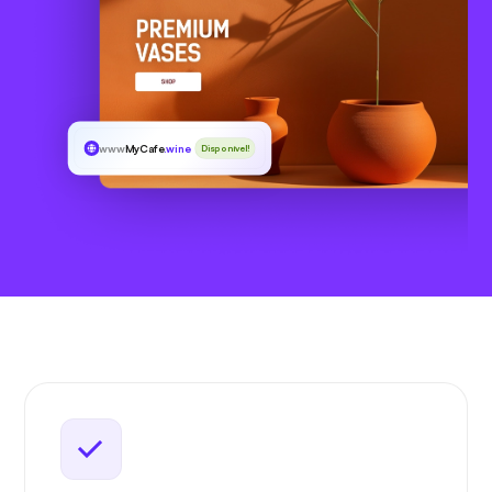
www
MyCafe
.wine
Disponível!