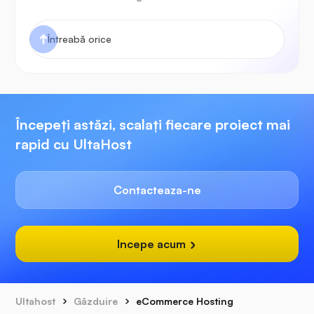
Începeți astăzi, scalați fiecare proiect mai
rapid cu UltaHost
Contacteaza-ne
Incepe acum
Ultahost
Găzduire
eCommerce Hosting