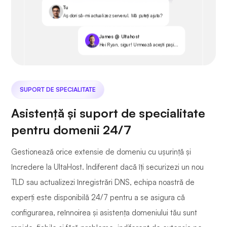
Tu
Aș dori să-mi actualizez serverul. Mă puteți ajuta?
James @ Ultahost
Hei Ryan, sigur! Urmează acești pași...
SUPORT DE SPECIALITATE
Asistență și suport de specialitate
pentru domenii 24/7
Gestionează orice extensie de domeniu cu ușurință și
încredere la UltaHost. Indiferent dacă îți securizezi un nou
TLD sau actualizezi înregistrări DNS, echipa noastră de
experți este disponibilă 24/7 pentru a se asigura că
configurarea, reînnoirea și asistența domeniului tău sunt