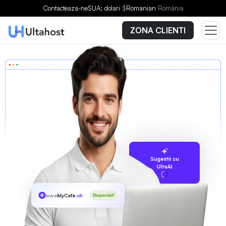
Contacteaza-ne
SUA: dolari
$
Romanian
România
ZONA CLIENTI
Sugestii cu
UltaAI
www
MyCafe
.ch
Disponibil!