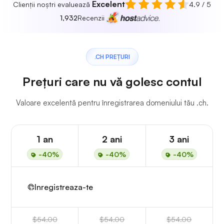
Excelent
Clienții noștri evaluează
4.9 / 5
1,932
Recenzii
.CH PREȚURI
Prețuri care nu vă golesc contul
Valoare excelentă pentru înregistrarea domeniului tău .ch.
1 an
2 ani
3 ani
-40%
-40%
-40%
Inregistreaza-te
$54.00
$54.00
$54.00