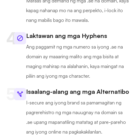
Mataas ang demand ng mga .ae na domain, kaya
kapag nahanap mo na ang perpekto, i-lock ito
nang mabilis bago ito mawala.
Laktawan ang mga Hyphens
Ang paggamit ng mga numero sa iyong .ae na
domain ay maaaring malito ang mga bisita at
maging mahirap na alalahanin, kaya maingat na
piliin ang iyong mga character.
Isaalang-alang ang mga Alternatibo
I-secure ang iyong brand sa pamamagitan ng
pagrerehistro ng mga nauugnay na domain sa
.ae upang mapanatiling matatag at pare-pareho
ang iyong online na pagkakakilanlan.