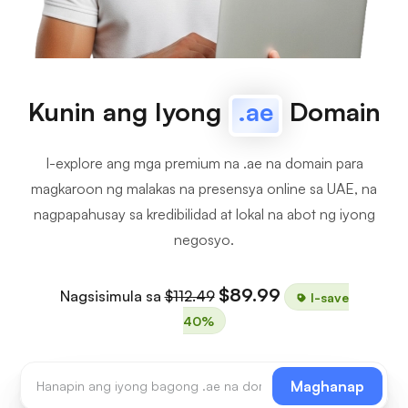
Kunin ang Iyong
.ae
Domain
I-explore ang mga premium na .ae na domain para
magkaroon ng malakas na presensya online sa UAE, na
nagpapahusay sa kredibilidad at lokal na abot ng iyong
negosyo.
$89.99
Nagsisimula sa
$112.49
I-save
40%
Maghanap