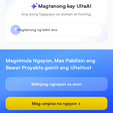
Magtanong kay UltaAI
Ang iyong tagapayo sa domain at hosting.
Magsimula Ngayon, Mas Pabilisin ang
Bawat Proyekto gamit ang UltaHost
Makipag-ugnayan sa amin
Mag-umpisa na ngayon