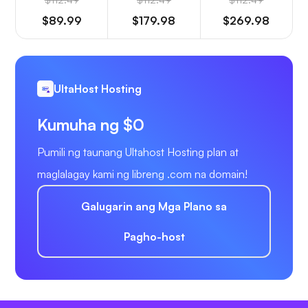
$89.99
$179.98
$269.98
UltaHost Hosting
Kumuha ng $0
Pumili ng taunang Ultahost Hosting plan at
maglalagay kami ng libreng .com na domain!
Galugarin ang Mga Plano sa
Pagho-host