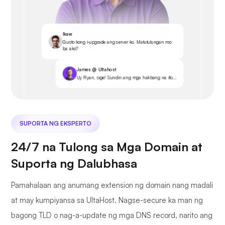
Ikaw
Gusto kong i-upgrade ang server ko. Matutulungan mo
ba ako?
James @ Ultahost
Uy Ryan, sige! Sundin ang mga hakbang na ito...
SUPORTA NG EKSPERTO
24/7 na Tulong sa Mga Domain at
Suporta ng Dalubhasa
Pamahalaan ang anumang extension ng domain nang madali
at may kumpiyansa sa UltaHost. Nagse-secure ka man ng
bagong TLD o nag-a-update ng mga DNS record, narito ang