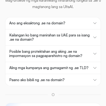
Mag-browse ng mga karaniwang itinatanong tungkol sa .ae o
magtanong lang sa UltaAI.
Ano ang eksaktong .ae na domain?
Kailangan ko bang manirahan sa UAE para sa isang
.ae na domain?
Posible bang protektahan ang aking .ae na
impormasyon sa pagpaparehistro ng domain?
Aling mga kumpanya ang gumagamit ng .ae TLD?
Paano ako bibili ng .ae na domain?
O