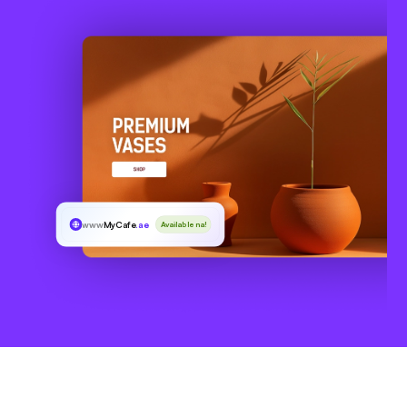
www
MyCafe
.ae
Available na!