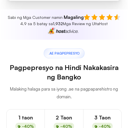
Magaling
Sabi ng Mga Customer namin
4.9 sa 5 batay sa
1,932
Mga Review ng UltaHost
.AE PAGPEPRESYO
Pagpepresyo na Hindi Nakakasira
ng Bangko
Malaking halaga para sa iyong .ae na pagpaparehistro ng
domain.
1 taon
2 Taon
3 Taon
-40%
-40%
-40%