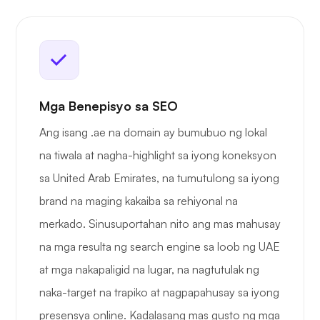
Mga Benepisyo sa SEO
Ang isang .ae na domain ay bumubuo ng lokal
na tiwala at nagha-highlight sa iyong koneksyon
sa United Arab Emirates, na tumutulong sa iyong
brand na maging kakaiba sa rehiyonal na
merkado. Sinusuportahan nito ang mas mahusay
na mga resulta ng search engine sa loob ng UAE
at mga nakapaligid na lugar, na nagtutulak ng
naka-target na trapiko at nagpapahusay sa iyong
presensya online. Kadalasang mas gusto ng mga