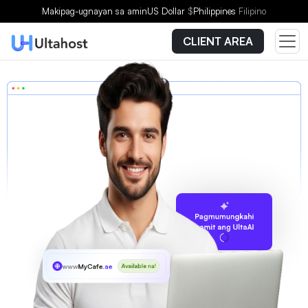
Makipag-ugnayan sa amin
US Dollar
$
Philippines
Filipino
CLIENT AREA
Pagmumungkahi
gamit ang UltaAI
www
MyCafe
.ae
Available na!