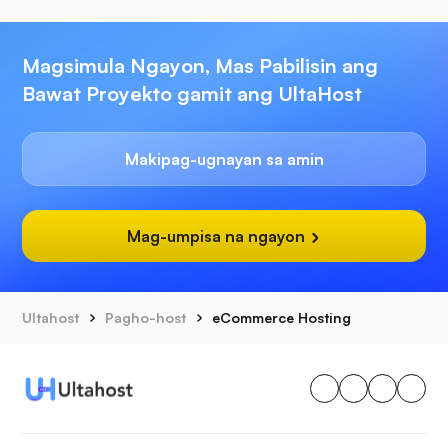
Magsimula Ngayon, Mas Pabilisin ang
Bawat Proyekto gamit ang UltaHost
Makipag-ugnayan sa amin
Mag-umpisa na ngayon
Ultahost
Pagho-host
eCommerce Hosting