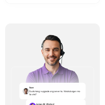
Ikaw
Gusto kong i-upgrade ang server ko. Matutulungan mo
ba ako?
James @ Ultahost