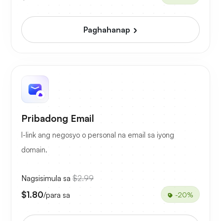
Paghahanap
Pribadong Email
I-link ang negosyo o personal na email sa iyong
domain.
Nagsisimula sa
$2.99
$1.80
/para sa
-20%