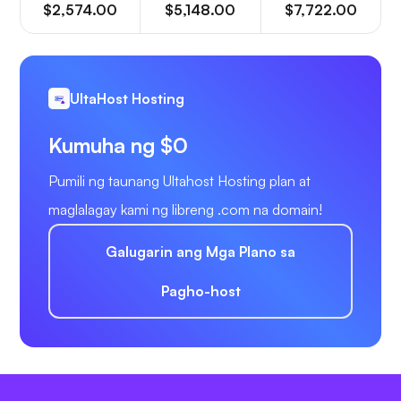
$2,574.00
$5,148.00
$7,722.00
UltaHost Hosting
Kumuha ng $0
Pumili ng taunang Ultahost Hosting plan at
maglalagay kami ng libreng .com na domain!
Galugarin ang Mga Plano sa
Pagho-host