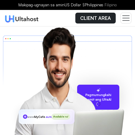
Makipag-ugnayan sa amin
US Dollar
$
Philippines
Filipino
CLIENT AREA
Pagmumungkahi
gamit ang UltaAI
www
MyCafe
.auto
Available na!