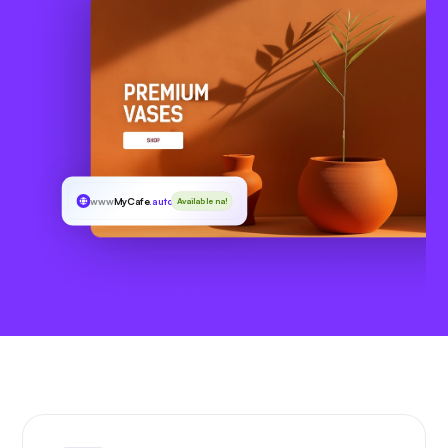
www
MyCafe
.auto
Available na!