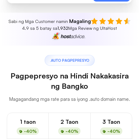
Magaling
Sabi ng Mga Customer namin
4.9 sa 5 batay sa
1,932
Mga Review ng UltaHost
.AUTO PAGPEPRESYO
Pagpepresyo na Hindi Nakakasira
ng Bangko
Magagandang mga rate para sa iyong .auto domain name.
1 taon
2 Taon
3 Taon
-40%
-40%
-40%