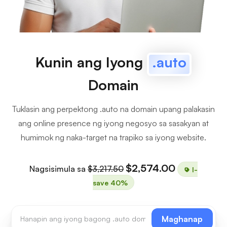
Kunin ang Iyong
.auto
Domain
Tuklasin ang perpektong .auto na domain upang palakasin
ang online presence ng iyong negosyo sa sasakyan at
humimok ng naka-target na trapiko sa iyong website.
$2,574.00
Nagsisimula sa
$3,217.50
I-
save 40%
Maghanap