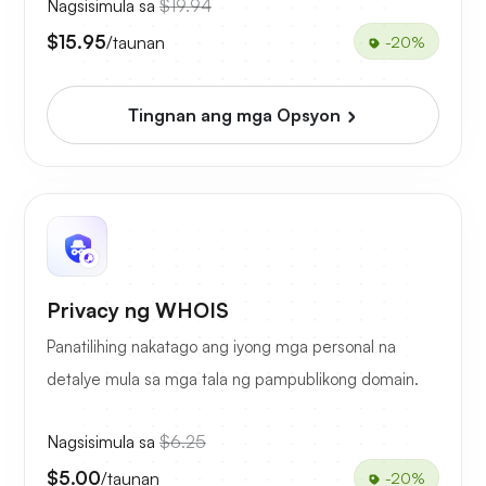
Nagsisimula sa
$19.94
$15.95
/taunan
-20%
Tingnan ang mga Opsyon
Privacy ng WHOIS
Panatilihing nakatago ang iyong mga personal na
detalye mula sa mga tala ng pampublikong domain.
Nagsisimula sa
$6.25
$5.00
/taunan
-20%