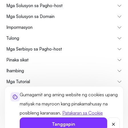
Mga Solusyon sa Pagho-host
Mga Solusyon sa Domain
Impormasyon
Tulong
Mga Serbisyo sa Pagho-host
Pinaka sikat
Ihambing
Mga Tutorial
Gumagamit ang aming website ng cookies upang
Tungkol sa atin
Patakaran sa Pagkansela at Pag-refund
matiyak na mayroon kang pinakamahusay na
Mga Tuntunin at Kundisyon
Patakaran sa Privacy
Legal
Sitemap
posibleng karanasan.
Patakaran sa Cookie
©2026 UltaHost - Lahat ng karapatan ay nakalaan
Tanggapin