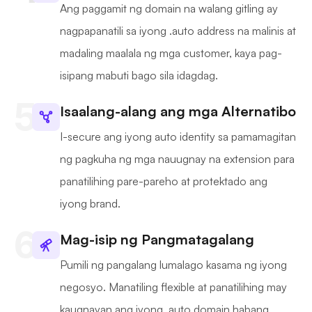
Ang paggamit ng domain na walang gitling ay
nagpapanatili sa iyong .auto address na malinis at
madaling maalala ng mga customer, kaya pag-
isipang mabuti bago sila idagdag.
Isaalang-alang ang mga Alternatibo
I-secure ang iyong auto identity sa pamamagitan
ng pagkuha ng mga nauugnay na extension para
panatilihing pare-pareho at protektado ang
iyong brand.
Mag-isip ng Pangmatagalang
Pumili ng pangalang lumalago kasama ng iyong
negosyo. Manatiling flexible at panatilihing may
kaugnayan ang iyong .auto domain habang