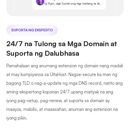
Uy Ryan, sige! Sundin ang mga hakbang na ito...
SUPORTA NG EKSPERTO
24/7 na Tulong sa Mga Domain at
Suporta ng Dalubhasa
Pamahalaan ang anumang extension ng domain nang madali
at may kumpiyansa sa UltaHost. Nagse-secure ka man ng
bagong TLD o nag-a-update ng mga DNS record, narito ang
aming ekspertong koponan 24/7 upang matiyak na ang
iyong pag-setup, pag-renew, at suporta sa domain ay
maayos, mabilis, at maaasahan, anuman ang extension na
iyong piliin.