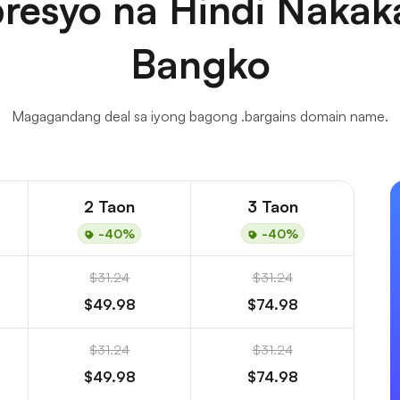
resyo na Hindi Nakaka
Bangko
Magagandang deal sa iyong bagong .bargains domain name.
2 Taon
3 Taon
-40%
-40%
$31.24
$31.24
$49.98
$74.98
$31.24
$31.24
$49.98
$74.98