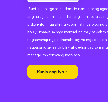
Pumili ng .bargains na domain name upang agad
ang halaga at matitipid. Tamang-tama para sa m
diskwento, mga site ng kupon, at mga blog ng d
ito ay umaakit sa mga mamimiling may pakialam 
naghahanap ng pinakamahusay na mga deal onli
nagpapahusay sa visibility at kredibilidad sa isang
mapagkumpitensyang merkado.
Kunin ang Iyo