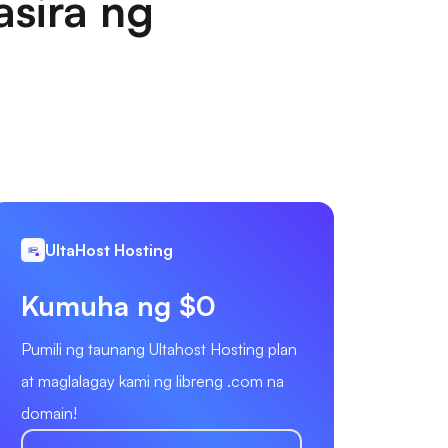
sira ng
UltaHost Hosting
Kumuha ng $0
Pumili ng taunang Ultahost Hosting plan
at maglalagay kami ng libreng .com na
domain!