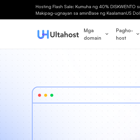
Hosting Flash Sale: Kumuha ng 40% DISKWENTO sa 
Makipag-ugnayan sa amin
Base ng Kaalaman
US Dol
Mga
Pagho-
domain
host