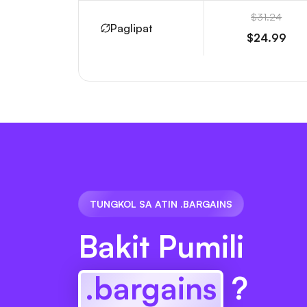
$31.24
Paglipat
$24.99
TUNGKOL SA ATIN .BARGAINS
Bakit Pumili
.bargains
?