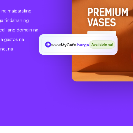
 na maiparating
ga tindahan ng
eal, ang domain na
sa gastos na
www
MyCafe
.bargains
Available na!
ne, na