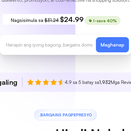
diskwento, promosyon, at cost-effective na shopping solution.
$24.99
Nagsisimula sa
$31.24
I-save 40%
Maghanap
aling
4.9 sa 5 batay sa
1,932
Mga Revie
.BARGAINS PAGPEPRESYO