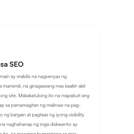
 sa SEO
omain ay mabilis na nagsenyas ng
mamimili, na ginagawang mas kaakit-akit
iyong site. Makakatulong ito na mapabuti ang
p sa pamamagitan ng malinaw na pag-
ng bargain at pagtaas ng iyong visibility
i na naghahanap ng mga diskwento ay
na ito, na maaaring humantong sa mas