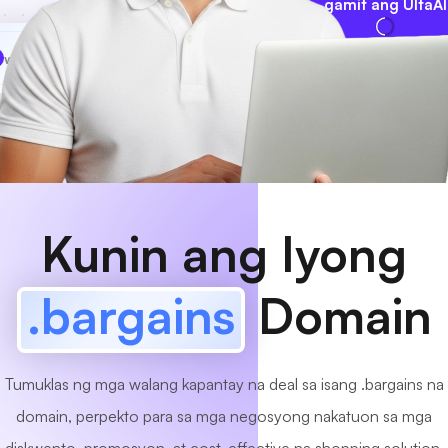
gamit ang UltaAI
www
MyCafe
.bargains
Available na!
Kunin ang Iyong
.bargains
Domain
Tumuklas ng mga walang kapantay na deal sa isang .bargains na
domain, perpekto para sa mga negosyong nakatuon sa mga