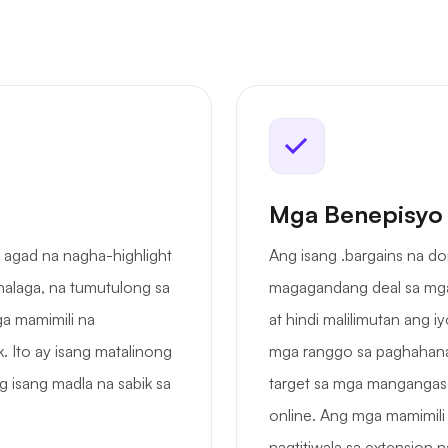
Mga Benepisyo
y agad na nagha-highlight
Ang isang .bargains na d
halaga, na tumutulong sa
magagandang deal sa mga 
a mamimili na
at hindi malilimutan ang 
 Ito ay isang matalinong
mga ranggo sa paghahana
 isang madla na sabik sa
target sa mga mangangaso 
online. Ang mga mamimil
nagtitiwala sa extension 