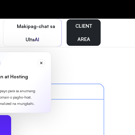
CLIENT
Makipag-chat sa
AREA
UltaAI
n at Hosting
apayo para sa anumang
omain o pagho-host.
nalized na mungkahi.