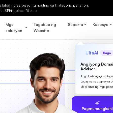
lahat ng serbisyo ng hosting sa limitadong panahon!
lar
$
Philippines
Filipino
Mga
Tagabuo ng
Suporta
Kasosyo
solusyon
Website
UltaAI
Bago
Ang iyong Domai
Advisor
Ang UltaAI ay iyong tag
bagay na nauugnay sa d
Makaranas ng mga perso
Pagmumungkahi