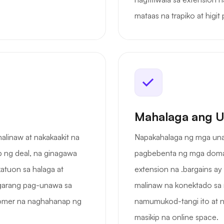
mataas na trapiko at higi
Mahalaga ang U
linaw at nakakaakit na
Napakahalaga ng mga unan
 ng deal, na ginagawa
pagbebenta ng mga doma
atuon sa halaga at
extension na .bargains ay 
 agarang pag-unawa sa
malinaw na konektado sa m
tomer na naghahanap ng
namumukod-tangi ito at 
masikip na online space.