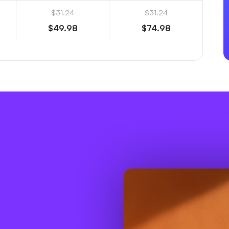
$31.24
$31.24
$49.98
$74.98