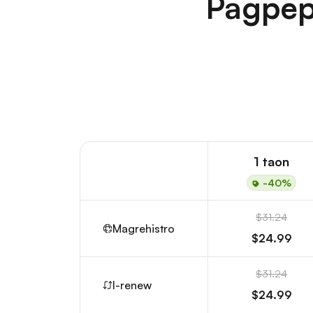
Pagpep
1 taon
-40%
$31.24
Magrehistro
$24.99
$31.24
I-renew
$24.99