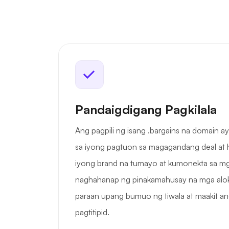
Pandaigdigang Pagkilala
Ang pagpili ng isang .bargains na domain a
sa iyong pagtuon sa magagandang deal at 
iyong brand na tumayo at kumonekta sa mg
naghahanap ng pinakamahusay na mga alok.
paraan upang bumuo ng tiwala at maakit ang
pagtitipid.