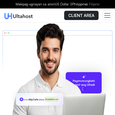
Makipag-ugnayan sa amin
US Dollar
$
Philippines
Filipino
CLIENT AREA
Pagmumungkahi
gamit ang UltaAI
www
MyCafe
.blue
Available na!