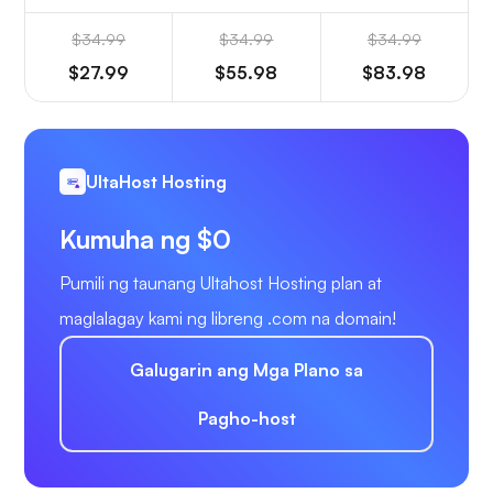
$34.99
$34.99
$34.99
$27.99
$55.98
$83.98
UltaHost Hosting
Kumuha ng $0
Pumili ng taunang Ultahost Hosting plan at
maglalagay kami ng libreng .com na domain!
Galugarin ang Mga Plano sa
Pagho-host