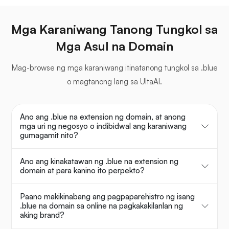
Mga Karaniwang Tanong Tungkol sa
Mga Asul na Domain
Mag-browse ng mga karaniwang itinatanong tungkol sa .blue
o magtanong lang sa UltaAI.
Ano ang .blue na extension ng domain, at anong
mga uri ng negosyo o indibidwal ang karaniwang
gumagamit nito?
Ano ang kinakatawan ng .blue na extension ng
domain at para kanino ito perpekto?
Paano makikinabang ang pagpaparehistro ng isang
.blue na domain sa online na pagkakakilanlan ng
aking brand?