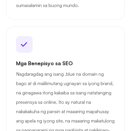
sumasalamin sa buong mundo.
Mga Benepisyo sa SEO
Nagdaragdag ang isang .blue na domain ng
bago at di malilimutang ugnayan sa iyong brand,
na ginagawa itong kakaiba sa isang natatanging
presensya sa online. Ito ay natural na
nakakakuha ng pansin at maaaring mapahusay
ang apela ng iyong site, na maaaring makatulong
sa pagpaparami ng mga pagbisita at pakikipag-