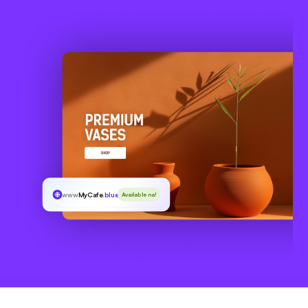
www
MyCafe
.blue
Available na!