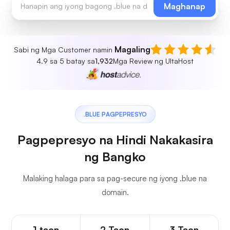
Maghanap
Magaling
Sabi ng Mga Customer namin
4.9 sa 5 batay sa
1,932
Mga Review ng UltaHost
.BLUE PAGPEPRESYO
Pagpepresyo na Hindi Nakakasira
ng Bangko
Malaking halaga para sa pag-secure ng iyong .blue na
domain.
1 taon
2 Taon
3 Taon