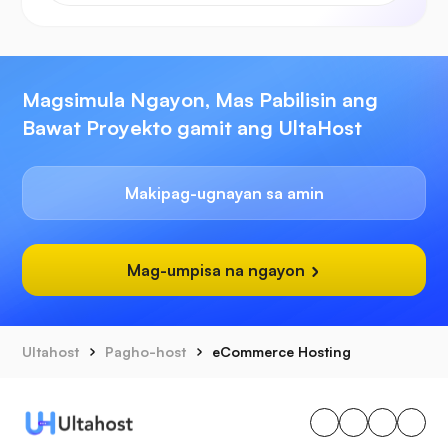
Magsimula Ngayon, Mas Pabilisin ang
Bawat Proyekto gamit ang UltaHost
Makipag-ugnayan sa amin
Mag-umpisa na ngayon
Ultahost
Pagho-host
eCommerce Hosting