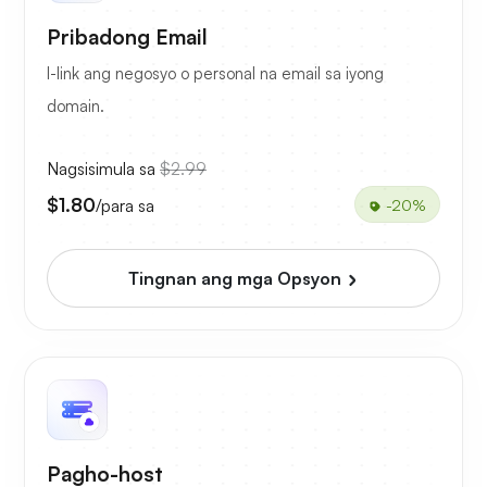
Pribadong Email
I-link ang negosyo o personal na email sa iyong
domain.
Nagsisimula sa
$2.99
$1.80
/para sa
-20%
Tingnan ang mga Opsyon
Pagho-host