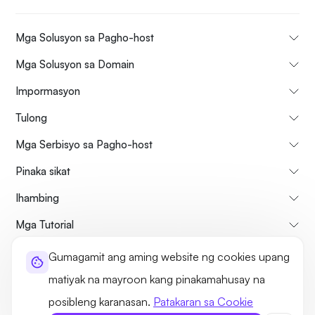
Mga Solusyon sa Pagho-host
Mga Solusyon sa Domain
Impormasyon
Tulong
Mga Serbisyo sa Pagho-host
Pinaka sikat
Ihambing
Mga Tutorial
Gumagamit ang aming website ng cookies upang
Tungkol sa atin
Patakaran sa Pagkansela at Pag-refund
matiyak na mayroon kang pinakamahusay na
Mga Tuntunin at Kundisyon
Patakaran sa Privacy
Legal
Sitemap
posibleng karanasan.
Patakaran sa Cookie