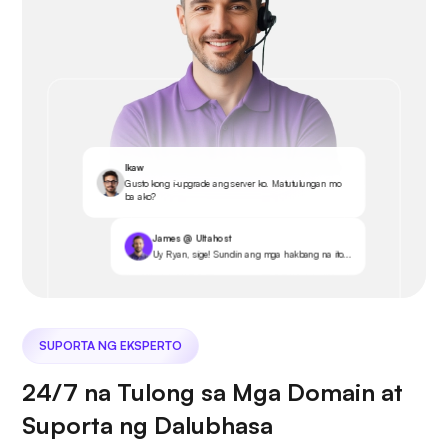
Ikaw
Gusto kong i-upgrade ang server ko. Matutulungan mo
ba ako?
James @ Ultahost
Uy Ryan, sige! Sundin ang mga hakbang na ito...
SUPORTA NG EKSPERTO
24/7 na Tulong sa Mga Domain at
Suporta ng Dalubhasa