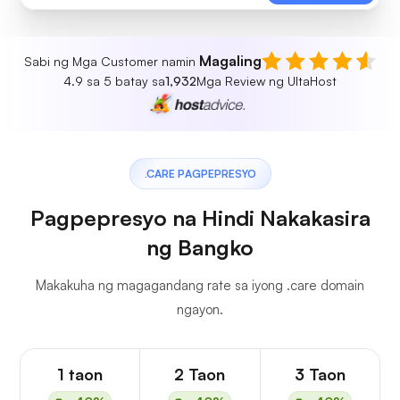
Magaling
Sabi ng Mga Customer namin
4.9 sa 5 batay sa
1,932
Mga Review ng UltaHost
.CARE PAGPEPRESYO
Pagpepresyo na Hindi Nakakasira
ng Bangko
Makakuha ng magagandang rate sa iyong .care domain
ngayon.
1 taon
2 Taon
3 Taon