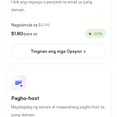
I-link ang negosyo o personal na email sa iyong
domain.
Nagsisimula sa
$2.99
$1.80
/para sa
-20%
Tingnan ang mga Opsyon
Pagho-host
Magdagdag ng secure at maaasahang pagho-host sa
iyong domain.