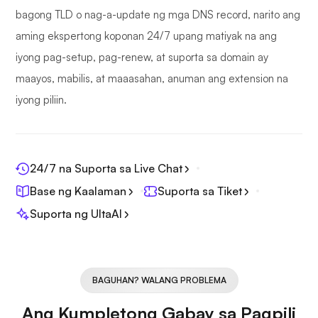
bagong TLD o nag-a-update ng mga DNS record, narito ang
aming ekspertong koponan 24/7 upang matiyak na ang
iyong pag-setup, pag-renew, at suporta sa domain ay
maayos, mabilis, at maaasahan, anuman ang extension na
iyong piliin.
24/7 na Suporta sa Live Chat
Base ng Kaalaman
Suporta sa Tiket
Suporta ng UltaAI
BAGUHAN? WALANG PROBLEMA
Ang Kumpletong Gabay sa Pagpili