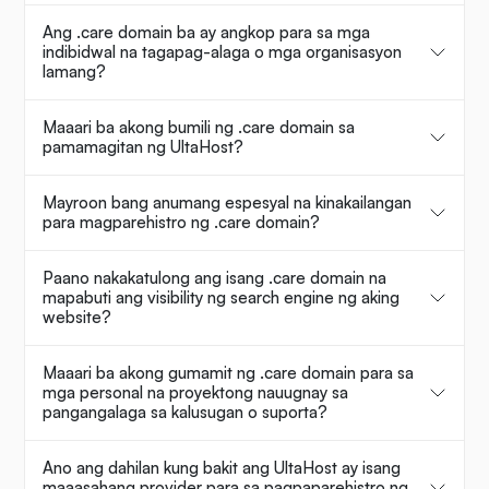
Ang .care domain ba ay angkop para sa mga
indibidwal na tagapag-alaga o mga organisasyon
lamang?
Maaari ba akong bumili ng .care domain sa
pamamagitan ng UltaHost?
Mayroon bang anumang espesyal na kinakailangan
para magparehistro ng .care domain?
Paano nakakatulong ang isang .care domain na
mapabuti ang visibility ng search engine ng aking
website?
Maaari ba akong gumamit ng .care domain para sa
mga personal na proyektong nauugnay sa
pangangalaga sa kalusugan o suporta?
Ano ang dahilan kung bakit ang UltaHost ay isang
maaasahang provider para sa pagpaparehistro ng