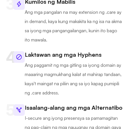
Kumilos ng Mabilis
Ang mga pangalan na may extension ng .care ay
in demand, kaya kung makakita ka ng isa na akma
sa iyong mga pangangailangan, kunin ito bago
ito mawala.
Laktawan ang mga Hyphens
Ang paggamit ng mga gitling sa iyong domain ay
maaaring magmukhang kalat at mahirap tandaan,
kaya't maingat na piliin ang sa iyo kapag pumipili
ng .care address.
Isaalang-alang ang mga Alternatibo
I-secure ang iyong presensya sa pamamagitan
ng pag-claim ng mga nauugnay na domain gaya