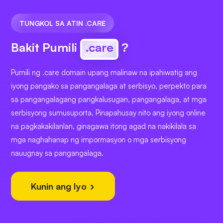
TUNGKOL SA ATIN .CARE
Bakit Pumili
.care
?
Pumili ng .care domain upang malinaw na ipahiwatig ang
iyong pangako sa pangangalaga at serbisyo, perpekto para
sa pangangalagang pangkalusugan, pangangalaga, at mga
serbisyong sumusuporta. Pinapahusay nito ang iyong online
na pagkakakilanlan, ginagawa itong agad na nakikilala sa
mga naghahanap ng impormasyon o mga serbisyong
nauugnay sa pangangalaga.
Kunin ang Iyo