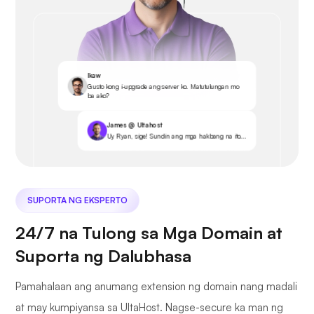
Ikaw
Gusto kong i-upgrade ang server ko. Matutulungan mo
ba ako?
James @ Ultahost
Uy Ryan, sige! Sundin ang mga hakbang na ito...
SUPORTA NG EKSPERTO
24/7 na Tulong sa Mga Domain at
Suporta ng Dalubhasa
Pamahalaan ang anumang extension ng domain nang madali
at may kumpiyansa sa UltaHost. Nagse-secure ka man ng