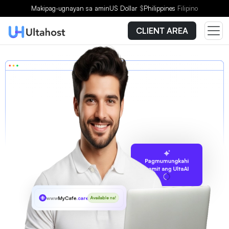
Makipag-ugnayan sa amin
US Dollar
$
Philippines
Filipino
CLIENT AREA
Pagmumungkahi
gamit ang UltaAI
www
MyCafe
.care
Available na!