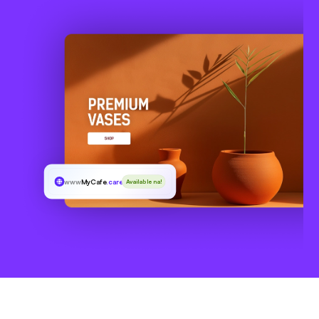
www
MyCafe
.care
Available na!