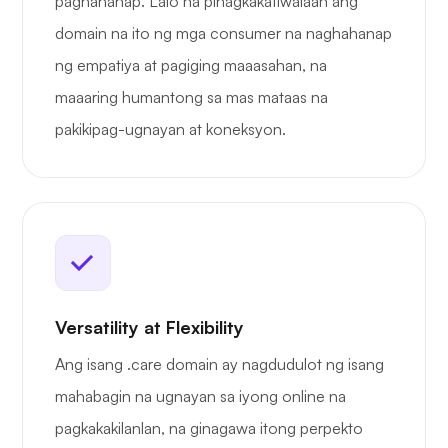
paghahanap. Lalo na pinagkakatiwalaan ang
domain na ito ng mga consumer na naghahanap
ng empatiya at pagiging maaasahan, na
maaaring humantong sa mas mataas na
pakikipag-ugnayan at koneksyon.
Versatility at Flexibility
Ang isang .care domain ay nagdudulot ng isang
mahabagin na ugnayan sa iyong online na
pagkakakilanlan, na ginagawa itong perpekto