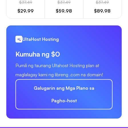
$37.49
$37.49
$37.49
$29.99
$59.98
$89.98
UltaHost Hosting
Kumuha ng $0
Pumili ng taunang Ultahost Hosting plan at
maglalagay kami ng libreng .com na domain!
Galugarin ang Mga Plano sa
Pagho-host