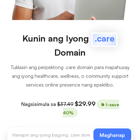
Kunin ang Iyong
.care
Domain
Tuklasin ang perpektong .care domain para mapahusay
ang iyong healthcare, wellness, o community support
services online presence nang epektibo.
$29.99
Nagsisimula sa
$37.49
I-save
40%
Maghanap