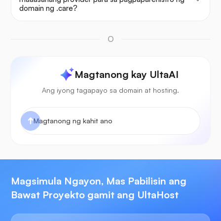
domain ng .care?
O
Magtanong kay UltaAI
Ang iyong tagapayo sa domain at hosting.
Magsimula Ngayon, Mas Pabilisin ang
Bawat Proyekto gamit ang UltaHost