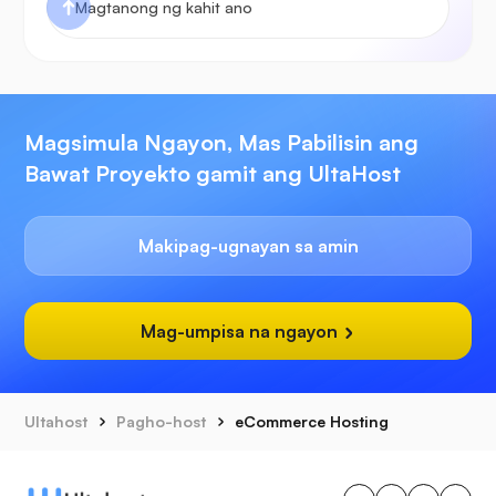
Magsimula Ngayon, Mas Pabilisin ang
Bawat Proyekto gamit ang UltaHost
Makipag-ugnayan sa amin
Mag-umpisa na ngayon
Ultahost
Pagho-host
eCommerce Hosting