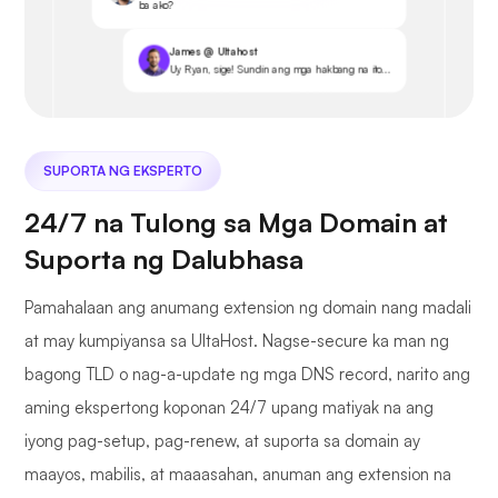
ba ako?
James @ Ultahost
Uy Ryan, sige! Sundin ang mga hakbang na ito...
SUPORTA NG EKSPERTO
24/7 na Tulong sa Mga Domain at
Suporta ng Dalubhasa
Pamahalaan ang anumang extension ng domain nang madali
at may kumpiyansa sa UltaHost. Nagse-secure ka man ng
bagong TLD o nag-a-update ng mga DNS record, narito ang
aming ekspertong koponan 24/7 upang matiyak na ang
iyong pag-setup, pag-renew, at suporta sa domain ay
maayos, mabilis, at maaasahan, anuman ang extension na