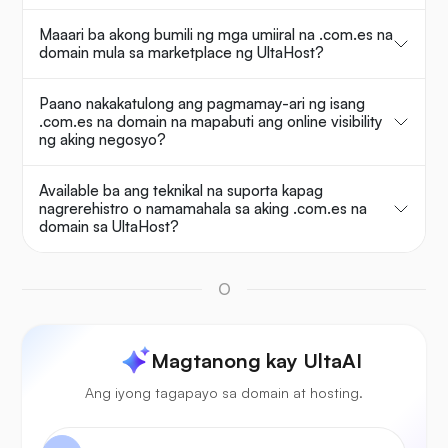
Maaari ba akong bumili ng mga umiiral na .com.es na
domain mula sa marketplace ng UltaHost?
Paano nakakatulong ang pagmamay-ari ng isang
.com.es na domain na mapabuti ang online visibility
ng aking negosyo?
Available ba ang teknikal na suporta kapag
nagrerehistro o namamahala sa aking .com.es na
domain sa UltaHost?
O
Magtanong kay UltaAI
Ang iyong tagapayo sa domain at hosting.