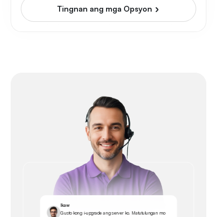
Tingnan ang mga Opsyon
Ikaw
Gusto kong i-upgrade ang server ko. Matutulungan mo