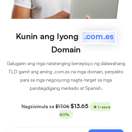
Kunin ang Iyong
.com.es
Domain
Galugarin ang mga natatanging benepisyo ng dalawahang
TLD gamit ang aming .com.es na mga domain, perpekto
para sa mga negosyong nagta-target sa mga
pandaigdigang merkado at Spanish.
$13.65
Nagsisimula sa
$17.06
I-save
40%