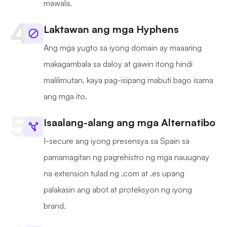
mawala.
Laktawan ang mga Hyphens
Ang mga yugto sa iyong domain ay maaaring
makagambala sa daloy at gawin itong hindi
malilimutan, kaya pag-isipang mabuti bago isama
ang mga ito.
Isaalang-alang ang mga Alternatibo
I-secure ang iyong presensya sa Spain sa
pamamagitan ng pagrehistro ng mga nauugnay
na extension tulad ng .com at .es upang
palakasin ang abot at proteksyon ng iyong
brand.