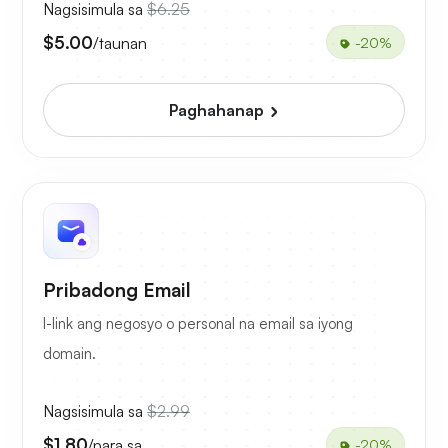
Nagsisimula sa
$6.25
$5.00
/taunan
-20%
Paghahanap
Pribadong Email
I-link ang negosyo o personal na email sa iyong
domain.
Nagsisimula sa
$2.99
$1.80
/para sa
-20%