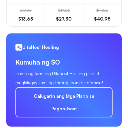
$17.06
$17.06
$17.06
$13.65
$27.30
$40.95
UltaHost Hosting
Kumuha ng $0
Pumili ng taunang Ultahost Hosting plan at
maglalagay kami ng libreng .com na domain!
Galugarin ang Mga Plano sa
Pagho-host