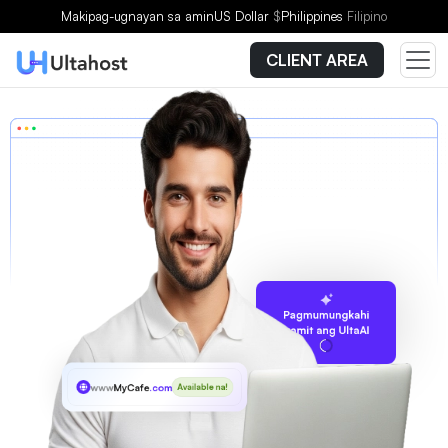
Makipag-ugnayan sa amin
US Dollar
$
Philippines
Filipino
CLIENT AREA
Pagmumungkahi
gamit ang UltaAI
www
MyCafe
.com.es
Available na!