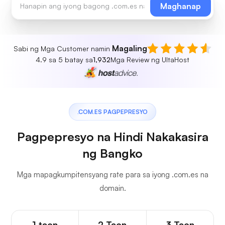
Maghanap
Magaling
Sabi ng Mga Customer namin
4.9 sa 5 batay sa
1,932
Mga Review ng UltaHost
.COM.ES PAGPEPRESYO
Pagpepresyo na Hindi Nakakasira
ng Bangko
Mga mapagkumpitensyang rate para sa iyong .com.es na
domain.
1 taon
2 Taon
3 Taon