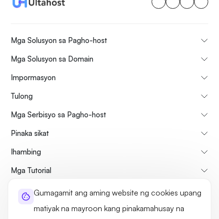
Mga Solusyon sa Pagho-host
Mga Solusyon sa Domain
Impormasyon
Tulong
Mga Serbisyo sa Pagho-host
Pinaka sikat
Ihambing
Mga Tutorial
Gumagamit ang aming website ng cookies upang
Tungkol sa atin
Patakaran sa Pagkansela at Pag-refund
matiyak na mayroon kang pinakamahusay na
Mga Tuntunin at Kundisyon
Patakaran sa Privacy
Legal
Sitemap