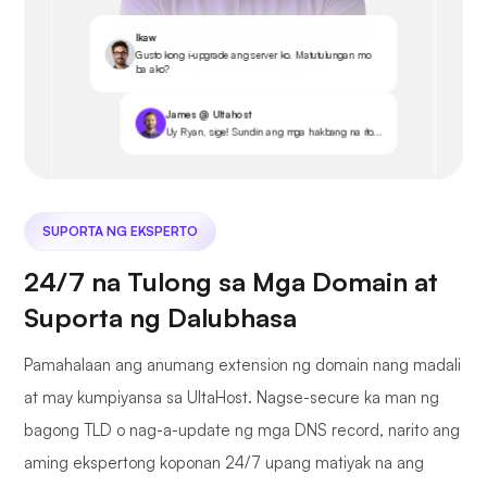
Ikaw
Gusto kong i-upgrade ang server ko. Matutulungan mo
ba ako?
James @ Ultahost
Uy Ryan, sige! Sundin ang mga hakbang na ito...
SUPORTA NG EKSPERTO
24/7 na Tulong sa Mga Domain at
Suporta ng Dalubhasa
Pamahalaan ang anumang extension ng domain nang madali
at may kumpiyansa sa UltaHost. Nagse-secure ka man ng
bagong TLD o nag-a-update ng mga DNS record, narito ang
aming ekspertong koponan 24/7 upang matiyak na ang