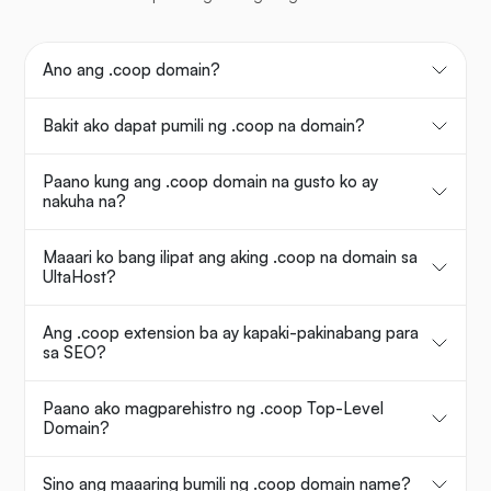
Ano ang .coop domain?
Bakit ako dapat pumili ng .coop na domain?
Paano kung ang .coop domain na gusto ko ay
nakuha na?
Maaari ko bang ilipat ang aking .coop na domain sa
UltaHost?
Ang .coop extension ba ay kapaki-pakinabang para
sa SEO?
Paano ako magparehistro ng .coop Top-Level
Domain?
Sino ang maaaring bumili ng .coop domain name?