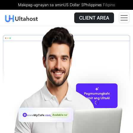
Makipag-ugnayan sa amin
US Dollar
$
Philippines
Filipino
CLIENT AREA
Pagmumungkahi
gamit ang UltaAI
www
MyCafe
.coop
Available na!