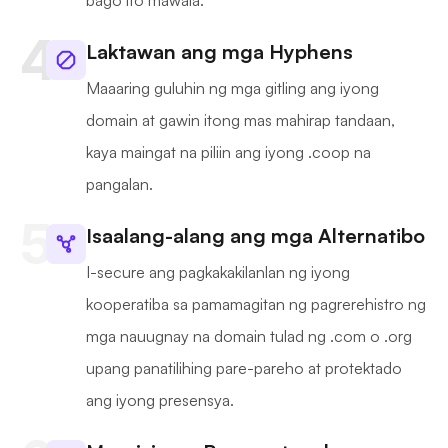
bago ito mawala.
Laktawan ang mga Hyphens
Maaaring guluhin ng mga gitling ang iyong
domain at gawin itong mas mahirap tandaan,
kaya maingat na piliin ang iyong .coop na
pangalan.
Isaalang-alang ang mga Alternatibo
I-secure ang pagkakakilanlan ng iyong
kooperatiba sa pamamagitan ng pagrerehistro ng
mga nauugnay na domain tulad ng .com o .org
upang panatilihing pare-pareho at protektado
ang iyong presensya.