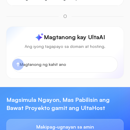
O
Magtanong kay UltaAI
Ang iyong tagapayo sa domain at hosting.
Magsimula Ngayon, Mas Pabilisin ang
Bawat Proyekto gamit ang UltaHost
Makipag-ugnayan sa amin