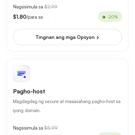
Nagsisimula sa
$2.99
$1.80
/para sa
-20%
Tingnan ang mga Opsyon
Pagho-host
Magdagdag ng secure at maaasahang pagho-host sa
iyong domain.
Nagsisimula sa
$5.99