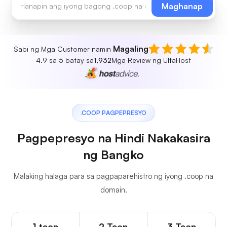
Maghanap
Magaling
Sabi ng Mga Customer namin
4.9 sa 5 batay sa
1,932
Mga Review ng UltaHost
.COOP PAGPEPRESYO
Pagpepresyo na Hindi Nakakasira
ng Bangko
Malaking halaga para sa pagpaparehistro ng iyong .coop na
domain.
1 taon
2 Taon
3 Taon