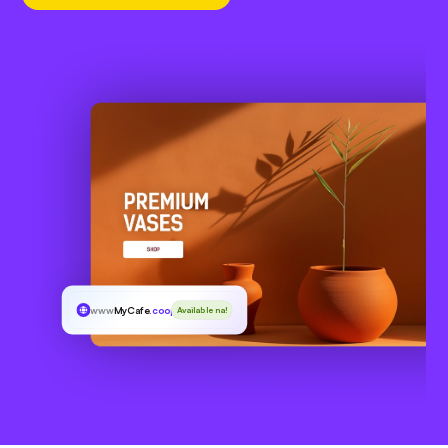
www
MyCafe
.coop
Available na!