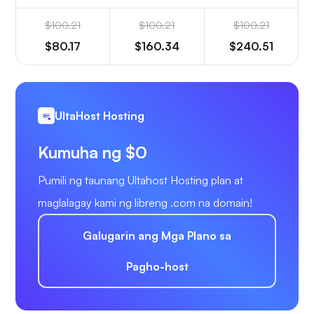
$100.21
$100.21
$100.21
$80.17
$160.34
$240.51
UltaHost Hosting
Kumuha ng $0
Pumili ng taunang Ultahost Hosting plan at
maglalagay kami ng libreng .com na domain!
Galugarin ang Mga Plano sa
Pagho-host