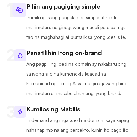
Piliin ang pagiging simple
Pumili ng isang pangalan na simple at hindi
malilimutan, na ginagawang madali para sa mga
tao na magbahagi at bumalik sa iyong .desi site.
Panatilihin itong on-brand
Ang pagpili ng .desi na domain ay nakakatulong
sa iyong site na kumonekta kaagad sa
komunidad ng Timog Asya, na ginagawang hindi
malilimutan at makabuluhan ang iyong brand.
Kumilos ng Mabilis
In demand ang mga .desI na domain, kaya kapag
nahanap mo na ang perpekto, kunin ito bago ito