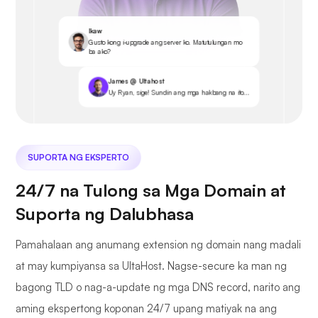
Ikaw
Gusto kong i-upgrade ang server ko. Matutulungan mo
ba ako?
James @ Ultahost
Uy Ryan, sige! Sundin ang mga hakbang na ito...
SUPORTA NG EKSPERTO
24/7 na Tulong sa Mga Domain at
Suporta ng Dalubhasa
Pamahalaan ang anumang extension ng domain nang madali
at may kumpiyansa sa UltaHost. Nagse-secure ka man ng
bagong TLD o nag-a-update ng mga DNS record, narito ang
aming ekspertong koponan 24/7 upang matiyak na ang