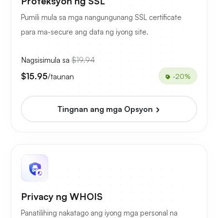
Proteksyon ng SSL
Pumili mula sa mga nangungunang SSL certificate
para ma-secure ang data ng iyong site.
Nagsisimula sa
$19.94
$15.95
/taunan
-20%
Tingnan ang mga Opsyon
Privacy ng WHOIS
Panatilihing nakatago ang iyong mga personal na