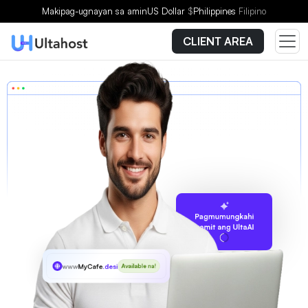
Makipag-ugnayan sa amin
US Dollar
$
Philippines
Filipino
CLIENT AREA
Pagmumungkahi
gamit ang UltaAI
www
MyCafe
.desi
Available na!