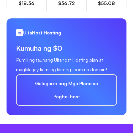
$18.36
$36.72
$55.08
UltaHost Hosting
Kumuha ng $0
Pumili ng taunang Ultahost Hosting plan at
maglalagay kami ng libreng .com na domain!
Galugarin ang Mga Plano sa
Pagho-host