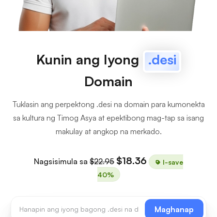
Kunin ang Iyong
.desi
Domain
Tuklasin ang perpektong .desi na domain para kumonekta
sa kultura ng Timog Asya at epektibong mag-tap sa isang
makulay at angkop na merkado.
$18.36
Nagsisimula sa
$22.95
I-save
40%
Maghanap