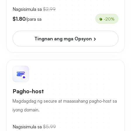
Nagsisimula sa
$2.99
$1.80
/para sa
-20%
Tingnan ang mga Opsyon
Pagho-host
Magdagdag ng secure at maaasahang pagho-host sa
iyong domain.
Nagsisimula sa
$5.99