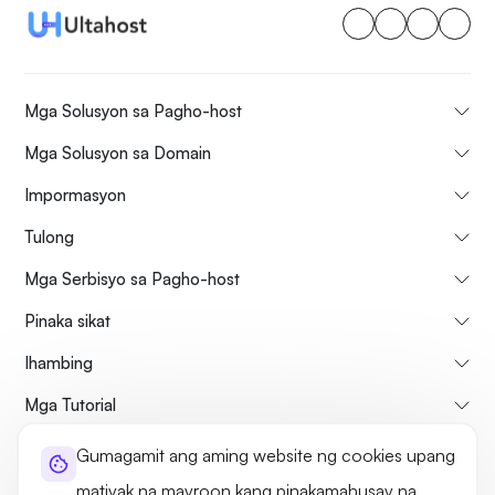
Mga Solusyon sa Pagho-host
Mga Solusyon sa Domain
Impormasyon
Tulong
Mga Serbisyo sa Pagho-host
Pinaka sikat
Ihambing
Mga Tutorial
Gumagamit ang aming website ng cookies upang
Tungkol sa atin
Patakaran sa Pagkansela at Pag-refund
matiyak na mayroon kang pinakamahusay na