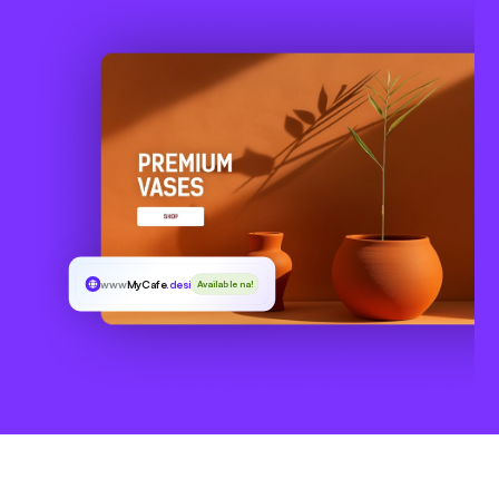
www
MyCafe
.desi
Available na!