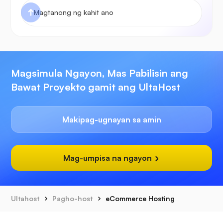
Magsimula Ngayon, Mas Pabilisin ang
Bawat Proyekto gamit ang UltaHost
Makipag-ugnayan sa amin
Mag-umpisa na ngayon
Ultahost
Pagho-host
eCommerce Hosting