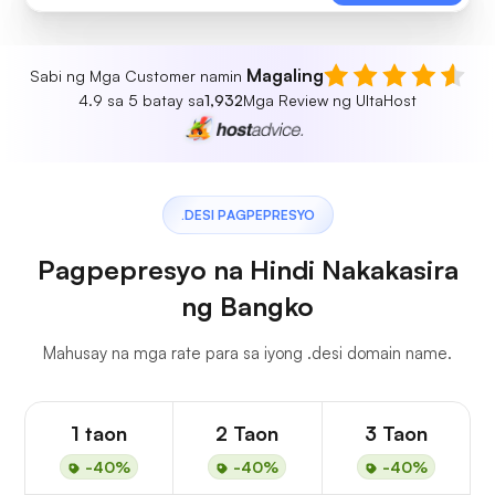
Magaling
Sabi ng Mga Customer namin
4.9 sa 5 batay sa
1,932
Mga Review ng UltaHost
.DESI PAGPEPRESYO
Pagpepresyo na Hindi Nakakasira
ng Bangko
Mahusay na mga rate para sa iyong .desi domain name.
1 taon
2 Taon
3 Taon
-40%
-40%
-40%