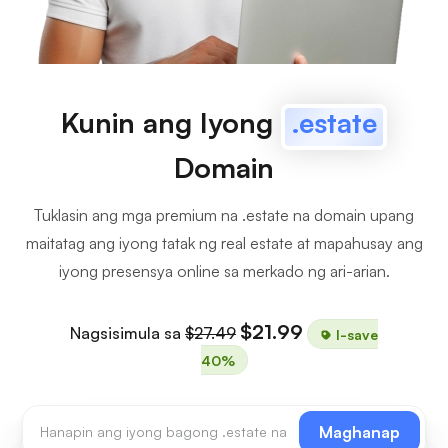
Kunin ang Iyong
.estate
Domain
Tuklasin ang mga premium na .estate na domain upang
maitatag ang iyong tatak ng real estate at mapahusay ang
iyong presensya online sa merkado ng ari-arian.
$21.99
Nagsisimula sa
$27.49
I-save
40%
Maghanap