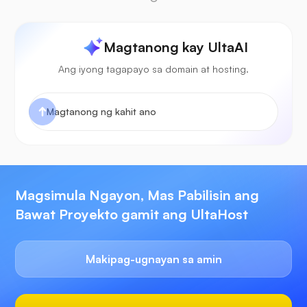
Magtanong kay UltaAI
Ang iyong tagapayo sa domain at hosting.
Magsimula Ngayon, Mas Pabilisin ang
Bawat Proyekto gamit ang UltaHost
Makipag-ugnayan sa amin