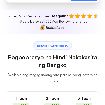
Magaling
Sabi ng Mga Customer namin
4.9 sa 5 batay sa
1,932
Mga Review ng UltaHost
.ESTATE PAGPEPRESYO
Pagpepresyo na Hindi Nakakasira
ng Bangko
Available ang magagandang rate para sa iyong .estate na
domain.
1 taon
2 Taon
3 Taon