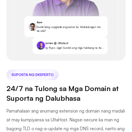
Ikaw
Gusto kong i-upgrade ang server ko. Matutulungan mo
ba ako?
James @ Ultahost
Uy Ryan, sige! Sundin ang mga hakbang na ito...
SUPORTA NG EKSPERTO
24/7 na Tulong sa Mga Domain at
Suporta ng Dalubhasa
Pamahalaan ang anumang extension ng domain nang madali
at may kumpiyansa sa UltaHost. Nagse-secure ka man ng
bagong TLD o nag-a-update ng mga DNS record, narito ang