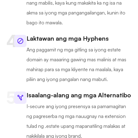
nang mabilis, kaya kung makakita ka ng isa na
akma sa iyong mga pangangailangan, kunin ito
bago ito mawala.
Laktawan ang mga Hyphens
Ang paggamit ng mga gitling sa iyong estate
domain ay maaaring gawing mas malinis at mas
mahirap para sa mga kliyente na maalala, kaya
piliin ang iyong pangalan nang mabuti.
Isaalang-alang ang mga Alternatibo
I-secure ang iyong presensya sa pamamagitan
ng pagreserba ng mga nauugnay na extension
tulad ng .estate upang mapanatiling malakas at
nakikilala ang iyong brand.