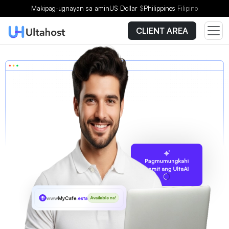
Makipag-ugnayan sa amin
US Dollar
$
Philippines
Filipino
CLIENT AREA
Pagmumungkahi
gamit ang UltaAI
www
MyCafe
.estate
Available na!