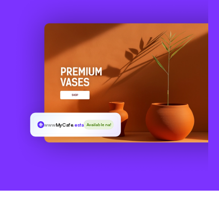
www
MyCafe
.estate
Available na!