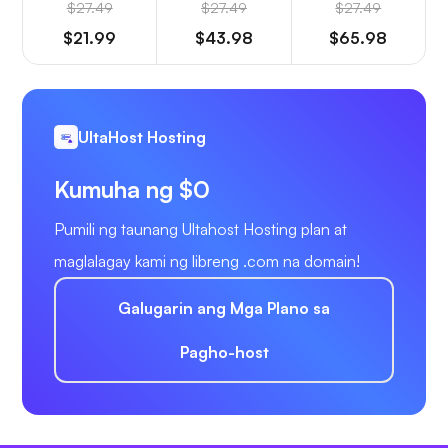
$27.49
$27.49
$27.49
$21.99
$43.98
$65.98
UltaHost Hosting
Kumuha ng $0
Pumili ng taunang Ultahost Hosting plan at
maglalagay kami ng libreng .com na domain!
Galugarin ang Mga Plano sa
Pagho-host