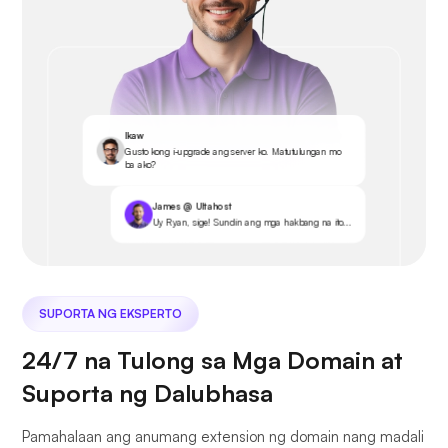
Ikaw
Gusto kong i-upgrade ang server ko. Matutulungan mo
ba ako?
James @ Ultahost
Uy Ryan, sige! Sundin ang mga hakbang na ito...
SUPORTA NG EKSPERTO
24/7 na Tulong sa Mga Domain at
Suporta ng Dalubhasa
Pamahalaan ang anumang extension ng domain nang madali