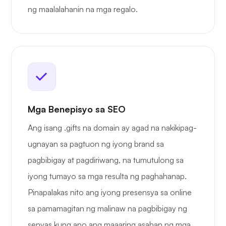
ng maalalahanin na mga regalo.
Mga Benepisyo sa SEO
Ang isang .gifts na domain ay agad na nakikipag-
ugnayan sa pagtuon ng iyong brand sa
pagbibigay at pagdiriwang, na tumutulong sa
iyong tumayo sa mga resulta ng paghahanap.
Pinapalakas nito ang iyong presensya sa online
sa pamamagitan ng malinaw na pagbibigay ng
senyas kung ano ang maaaring asahan ng mga