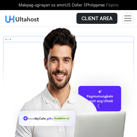
Makipag-ugnayan sa amin
US Dollar
$
Philippines
Filipino
CLIENT AREA
Pagmumungkahi
gamit ang UltaAI
www
MyCafe
.gifts
Available na!