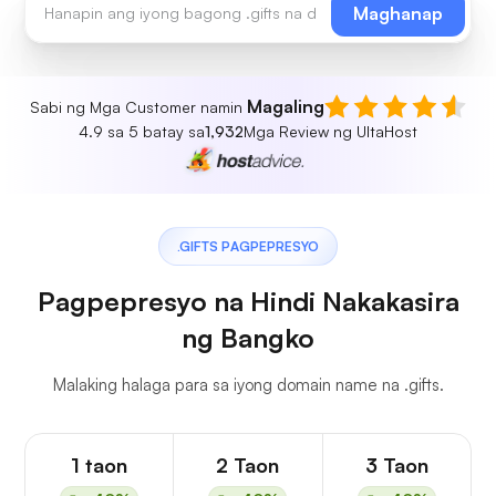
Maghanap
Magaling
Sabi ng Mga Customer namin
4.9 sa 5 batay sa
1,932
Mga Review ng UltaHost
.GIFTS PAGPEPRESYO
Pagpepresyo na Hindi Nakakasira
ng Bangko
Malaking halaga para sa iyong domain name na .gifts.
1 taon
2 Taon
3 Taon