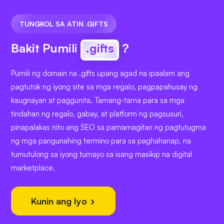
TUNGKOL SA ATIN .GIFTS
Bakit Pumili
.gifts
?
Pumili ng domain na .gifts upang agad na ipaalam ang
pagtutok ng iyong site sa mga regalo, pagpapahusay ng
kaugnayan at paggunita. Tamang-tama para sa mga
tindahan ng regalo, gabay, at platform ng pagsusuri,
pinapalakas nito ang SEO sa pamamagitan ng pagtutugma
ng mga pangunahing termino para sa paghahanap, na
tumutulong sa iyong tumayo sa isang masikip na digital
marketplace.
Kunin ang Iyo