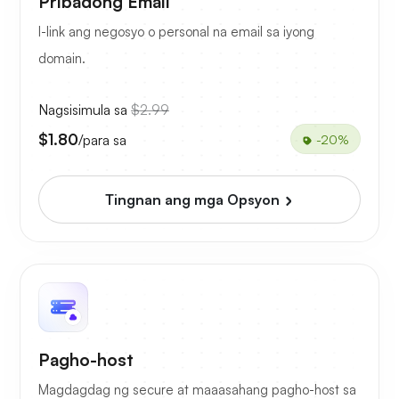
Pribadong Email
I-link ang negosyo o personal na email sa iyong
domain.
Nagsisimula sa
$2.99
$1.80
/para sa
-20%
Tingnan ang mga Opsyon
Pagho-host
Magdagdag ng secure at maaasahang pagho-host sa