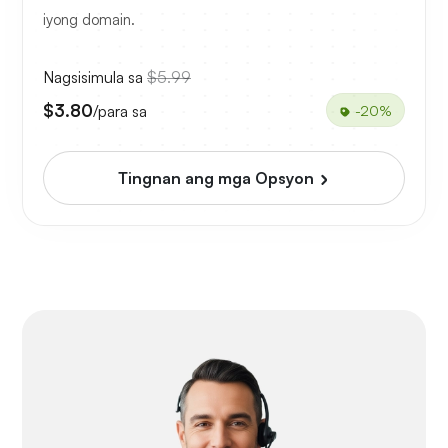
iyong domain.
Nagsisimula sa
$5.99
$3.80
/para sa
-20%
Tingnan ang mga Opsyon