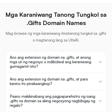
Mga Karaniwang Tanong Tungkol sa
.Gifts Domain Names
Mag-browse ng mga karaniwang itinatanong tungkol sa .gifts
o magtanong lang sa UltaAI.
Ano ang extension ng domain na .gifts, at anong
mga uri ng negosyo o indibidwal ang karaniwang
gumagamit nito?
Ano ang extension ng domain na .gifts, at para
kanino ito pinakaangkop?
Paano makikinabang ang pagpaparehistro ng isang
.gifts na domain sa aking negosyong nagbibigay ng
regalo?