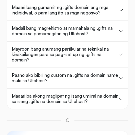
Maaari bang gumamit ng .gifts domain ang mga
indibidwal, o para lang ito sa mga negosyo?
Madali bang magrehistro at mamahala ng .gifts na
domain sa pamamagitan ng Ultahost?
Mayroon bang anumang partikular na teknikal na
kinakailangan para sa pag-set up ng .gifts na
domain?
Paano ako bibili ng custom na .gifts na domain name
mula sa Ultahost?
Maaari ba akong maglipat ng isang umiiral na domain
sa isang .gifts na domain sa Ultahost?
O