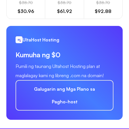
$38.70
$38.70
$38.70
$30.96
$61.92
$92.88
UltaHost Hosting
Kumuha ng $0
Pumili ng taunang Ultahost Hosting plan at
maglalagay kami ng libreng .com na domain!
Galugarin ang Mga Plano sa
Pagho-host