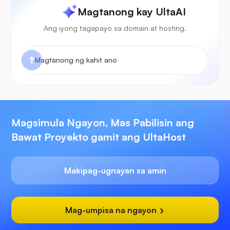
Magtanong kay UltaAI
Ang iyong tagapayo sa domain at hosting.
Magsimula Ngayon, Mas Pabilisin ang
Bawat Proyekto gamit ang UltaHost
Makipag-ugnayan sa amin
Mag-umpisa na ngayon