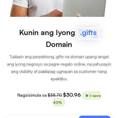
Kunin ang Iyong
.gifts
Domain
Tuklasin ang perpektong .gifts na domain upang iangat
ang iyong negosyo sa pagre-regalo online, na pahusayin
ang visibility at pakikipag-ugnayan sa customer nang
epektibo.
$30.96
Nagsisimula sa
$38.70
I-save
40%