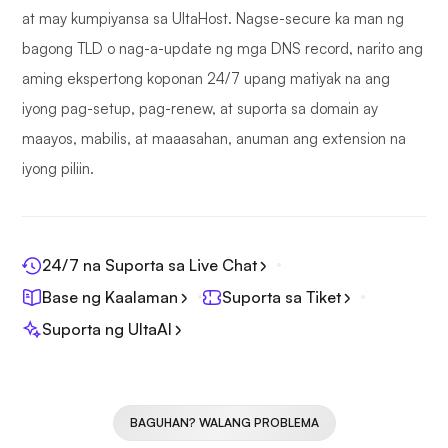
at may kumpiyansa sa UltaHost. Nagse-secure ka man ng
bagong TLD o nag-a-update ng mga DNS record, narito ang
aming ekspertong koponan 24/7 upang matiyak na ang
iyong pag-setup, pag-renew, at suporta sa domain ay
maayos, mabilis, at maaasahan, anuman ang extension na
iyong piliin.
24/7 na Suporta sa Live Chat
Base ng Kaalaman
Suporta sa Tiket
Suporta ng UltaAI
BAGUHAN? WALANG PROBLEMA