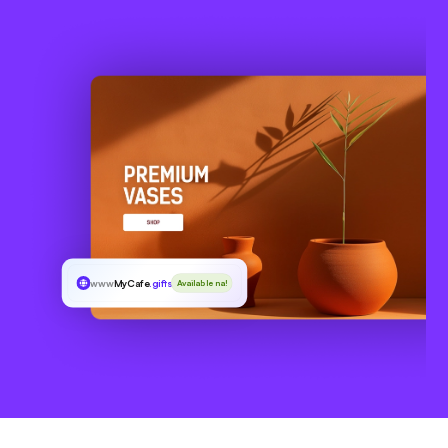
www
MyCafe
.gifts
Available na!